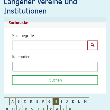
Langener Vereine und
Institutionen
Suchmaske
Suchbegriffe
Suchen
Kategorien
Suchen
_
A
B
C
D
E
F
G
H
I
J
K
L
M
N
O
P
R
S
T
U
V
W
Z
#