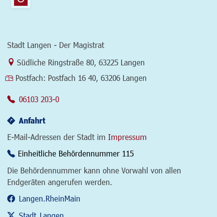
Stadt Langen - Der Magistrat
Link zur Google-Maps Navigation
Südliche Ringstraße 80
,
63225 Langen
Postfach:
Postfach 16 40, 63206 Langen
06103 203-0
Anfahrt
E-Mail-Adressen der Stadt im
Impressum
Einheitliche Behördennummer 115
Die Behördennummer kann ohne Vorwahl von allen
Endgeräten angerufen werden.
Langen.RheinMain
Stadt_Langen