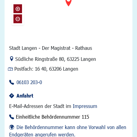
Stadt Langen - Der Magistrat - Rathaus
Link zur Google-Maps Navigation
Südliche Ringstraße 80
,
63225 Langen
Postfach:
16 40, 63206 Langen
06103 203-0
Anfahrt
E-Mail-Adressen der Stadt im
Impressum
Einheitliche Behördennummer 115
Die Behördennummer kann ohne Vorwahl von allen
Endgeräten angerufen werden.