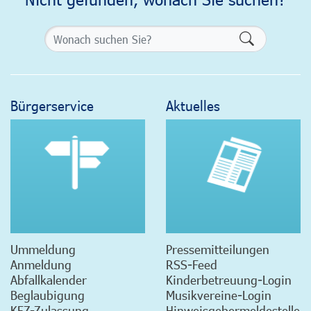
Formularsch
Bürgerservice
Aktuelles
Ummeldung
Pressemitteilungen
Anmeldung
RSS-Feed
Abfallkalender
Kinderbetreuung-Login
Beglaubigung
Musikvereine-Login
KFZ-Zulassung
Hinweisgebermeldestelle