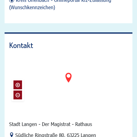
(Wunschkennzeichen)
Kontakt
Stadt Langen - Der Magistrat - Rathaus
Link zur Google-Maps Navigation
Südliche Ringstraße 80
,
63225 Langen