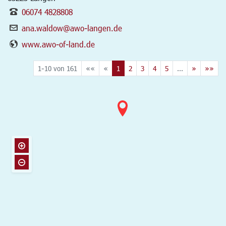
06074 4828808
ana.waldow@awo-langen.de
www.awo-of-land.de
1-10 von 161
««
«
1
2
3
4
5
...
»
»»