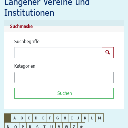
Langener Vereine und
Institutionen
Suchmaske
Suchbegriffe
Suchen
Kategorien
Suchen
_
A
B
C
D
E
F
G
H
I
J
K
L
M
N
O
P
R
S
T
U
V
W
Z
#