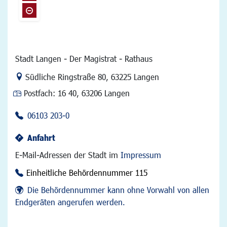
Stadt Langen - Der Magistrat - Rathaus
Link zur Google-Maps Navigation
Südliche Ringstraße 80
,
63225 Langen
Postfach:
16 40, 63206 Langen
06103 203-0
Anfahrt
E-Mail-Adressen der Stadt im
Impressum
Einheitliche Behördennummer 115
Die Behördennummer kann ohne Vorwahl von allen
Endgeräten angerufen werden.