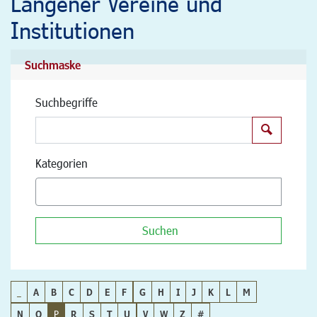
Langener Vereine und
Institutionen
Suchmaske
Suchbegriffe
Suchen
Kategorien
Suchen
_
A
B
C
D
E
F
G
H
I
J
K
L
M
N
O
P
R
S
T
U
V
W
Z
#