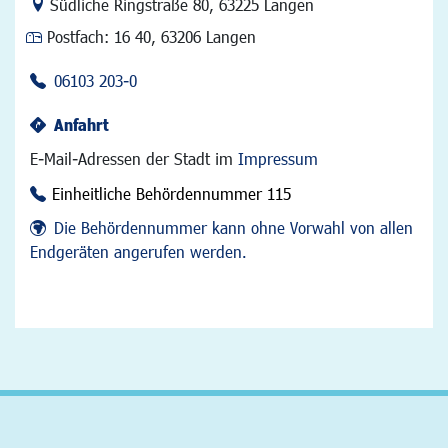
Link zur Google-Maps Navigation
Südliche Ringstraße 80
,
63225 Langen
Postfach:
16 40, 63206 Langen
06103 203-0
Anfahrt
E-Mail-Adressen der Stadt im
Impressum
Einheitliche Behördennummer 115
Die Behördennummer kann ohne Vorwahl von allen
Endgeräten angerufen werden.