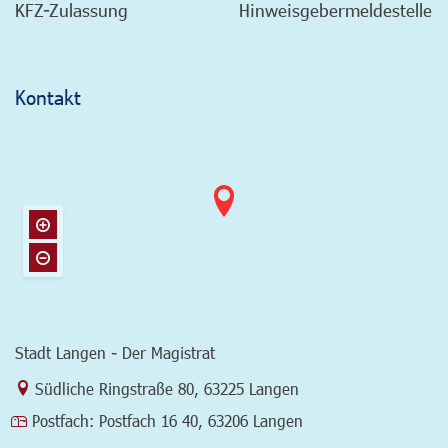
KFZ-Zulassung
Hinweisgebermeldestelle
Kontakt
Stadt Langen - Der Magistrat
Link zur Google-Maps Navigation
Südliche Ringstraße 80
,
63225 Langen
Postfach:
Postfach 16 40, 63206 Langen