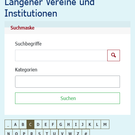
Langener Vereine und
Institutionen
Suchmaske
Suchbegriffe
Suchen
Kategorien
Suchen
_
A
B
C
D
E
F
G
H
I
J
K
L
M
N
O
P
R
S
T
U
V
W
Z
#