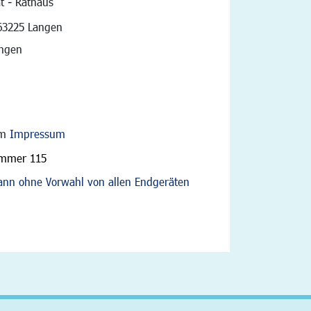
t - Rathaus
vigation
63225 Langen
angen
im
Impressum
ummer 115
nn ohne Vorwahl von allen Endgeräten