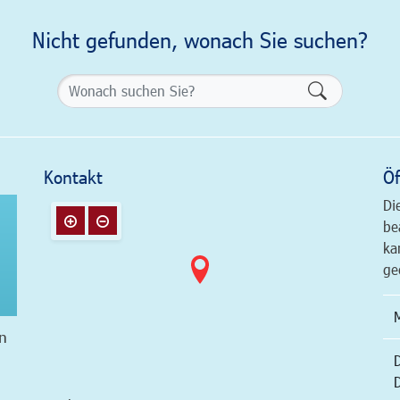
Nicht gefunden, wonach Sie suchen?
Formularsch
Kontakt
Öf
Di
be
ka
ge
n