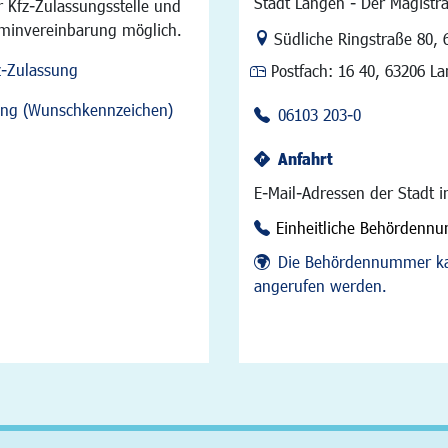
Stadt Langen - Der Magistra
 Kfz-Zulassungsstelle und
rminvereinbarung möglich.
Link zur Google-Maps Na
Südliche Ringstraße 80
,
z-Zulassung
Postfach:
16 40, 63206 L
sung (Wunschkennzeichen)
06103 203-0
Anfahrt
E-Mail-Adressen der Stadt 
Einheitliche Behördenn
Die Behördennummer ka
angerufen werden.