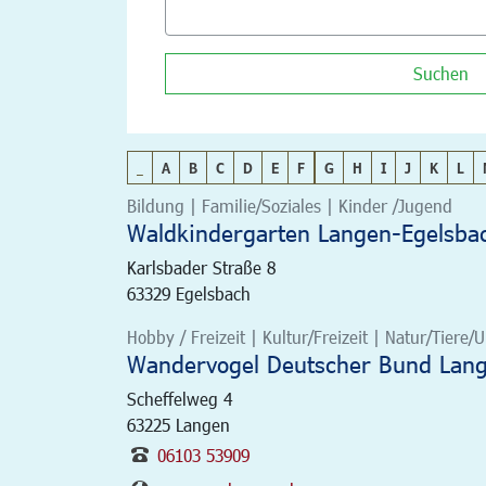
Suchen
_
A
B
C
D
E
F
G
H
I
J
K
L
Bildung | Familie/Soziales | Kinder /Jugend
Waldkindergarten Langen-Egelsbac
Karlsbader Straße 8
63329
Egelsbach
Hobby / Freizeit | Kultur/Freizeit | Natur/Tiere
Wandervogel Deutscher Bund Lan
Scheffelweg 4
63225
Langen
06103 53909