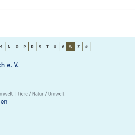
M
N
O
P
R
S
T
U
V
W
Z
#
h e. V.
/Umwelt | Tiere / Natur / Umwelt
gen