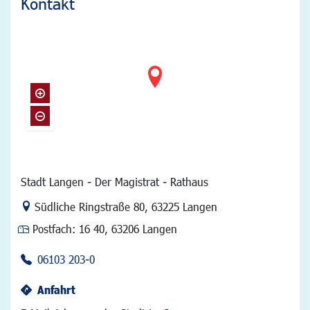
Kontakt
Stadt Langen - Der Magistrat - Rathaus
Link zur Google-Maps Navigation
Südliche Ringstraße 80
,
63225 Langen
Postfach:
16 40, 63206 Langen
06103 203-0
Anfahrt