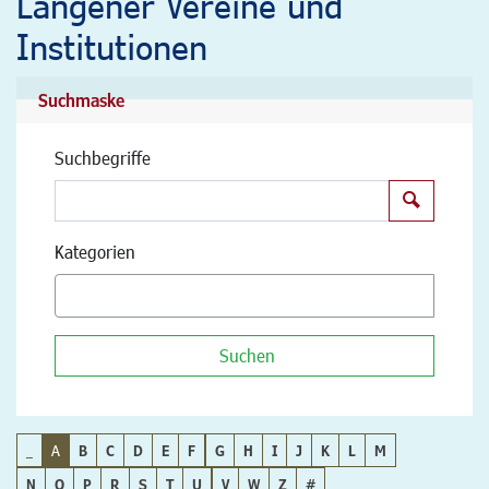
Langener Vereine und
Institutionen
Suchmaske
Suchbegriffe
Suchen
Kategorien
Suchen
_
A
B
C
D
E
F
G
H
I
J
K
L
M
N
O
P
R
S
T
U
V
W
Z
#