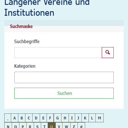
Langener Vereine und
Institutionen
Suchmaske
Suchbegriffe
Suchen
Kategorien
Suchen
_
A
B
C
D
E
F
G
H
I
J
K
L
M
N
O
P
R
S
T
U
V
W
Z
#