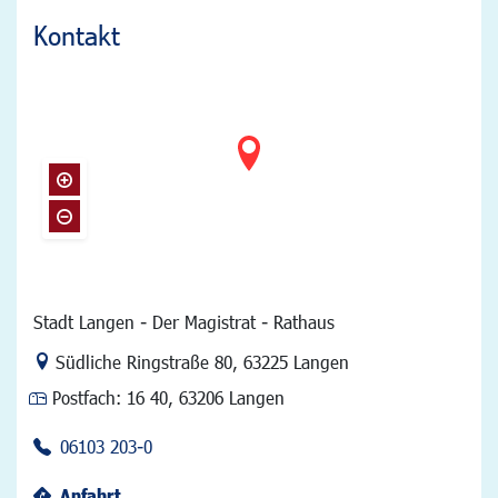
Kontakt
Stadt Langen - Der Magistrat - Rathaus
Link zur Google-Maps Navigation
Südliche Ringstraße 80
,
63225 Langen
Postfach:
16 40, 63206 Langen
06103 203-0
Anfahrt