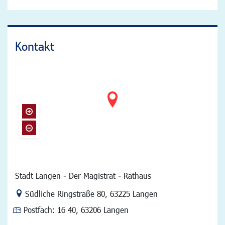
Kontakt
Stadt Langen - Der Magistrat - Rathaus
Link zur Google-Maps Navigation
Südliche Ringstraße 80
,
63225 Langen
Postfach:
16 40, 63206 Langen