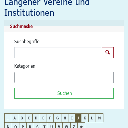
Langener Vereine und
Institutionen
Suchmaske
Suchbegriffe
Suchen
Kategorien
Suchen
_
A
B
C
D
E
F
G
H
I
J
K
L
M
N
O
P
R
S
T
U
V
W
Z
#