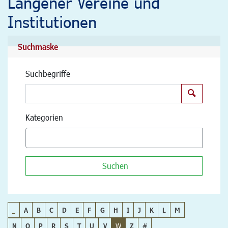
Langener Vereine und
Institutionen
Suchmaske
Suchbegriffe
Suchen
Kategorien
Suchen
_
A
B
C
D
E
F
G
H
I
J
K
L
M
N
O
P
R
S
T
U
V
W
Z
#