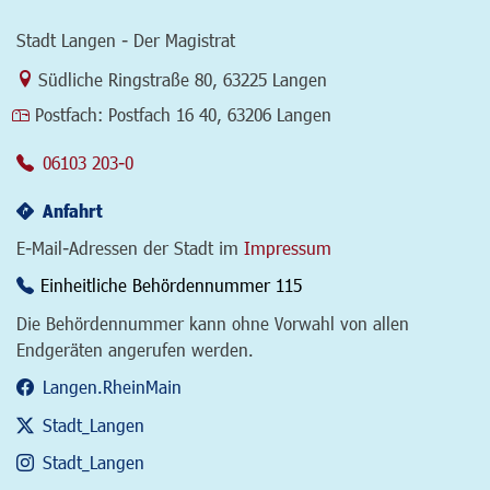
Stadt Langen - Der Magistrat
Link zur Google-Maps Navigation
Südliche Ringstraße 80
,
63225 Langen
Postfach:
Postfach 16 40, 63206 Langen
06103 203-0
Anfahrt
E-Mail-Adressen der Stadt im
Impressum
Einheitliche Behördennummer 115
Die Behördennummer kann ohne Vorwahl von allen
Endgeräten angerufen werden.
Langen.RheinMain
Stadt_Langen
Stadt_Langen