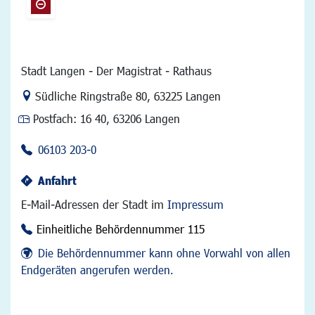
Stadt Langen - Der Magistrat - Rathaus
Link zur Google-Maps Navigation
Südliche Ringstraße 80
,
63225 Langen
Postfach:
16 40, 63206 Langen
06103 203-0
Anfahrt
E-Mail-Adressen der Stadt im
Impressum
Einheitliche Behördennummer 115
Die Behördennummer kann ohne Vorwahl von allen
Endgeräten angerufen werden.