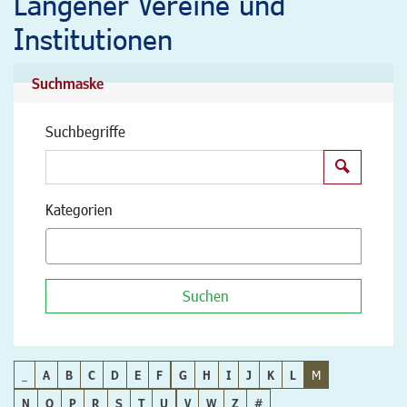
Langener Vereine und
Institutionen
Suchmaske
Suchbegriffe
Suchen
Kategorien
Suchen
_
A
B
C
D
E
F
G
H
I
J
K
L
M
N
O
P
R
S
T
U
V
W
Z
#