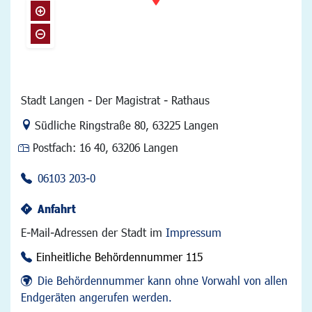
Stadt Langen - Der Magistrat - Rathaus
Link zur Google-Maps Navigation
Südliche Ringstraße 80
,
63225 Langen
Postfach:
16 40, 63206 Langen
06103 203-0
Anfahrt
E-Mail-Adressen der Stadt im
Impressum
Einheitliche Behördennummer 115
Die Behördennummer kann ohne Vorwahl von allen
Endgeräten angerufen werden.