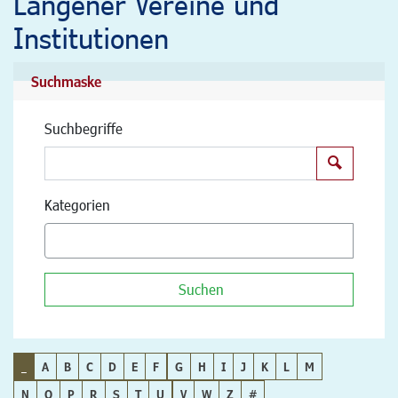
Langener Vereine und
Institutionen
Suchmaske
Suchbegriffe
Suchen
Kategorien
Suchen
_
A
B
C
D
E
F
G
H
I
J
K
L
M
N
O
P
R
S
T
U
V
W
Z
#