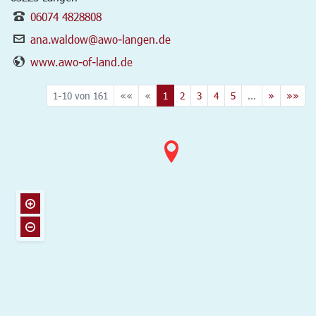
06074 4828808
ana.waldow@awo-langen.de
www.awo-of-land.de
1-10 von 161
««
«
1
2
3
4
5
...
»
»»