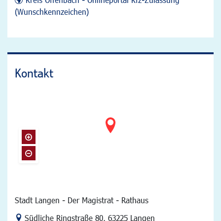
(Wunschkennzeichen)
Kontakt
Stadt Langen - Der Magistrat - Rathaus
Link zur Google-Maps Navigation
Südliche Ringstraße 80
,
63225 Langen