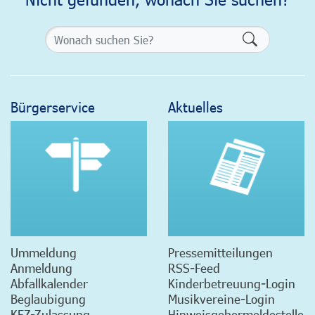
Formularsch
Bürgerservice
Aktuelles
Ummeldung
Pressemitteilungen
Anmeldung
RSS-Feed
Abfallkalender
Kinderbetreuung-Login
Beglaubigung
Musikvereine-Login
KFZ-Zulassung
Hinweisgebermeldestelle