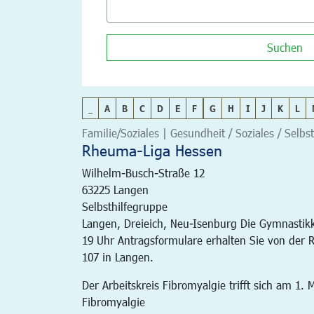
Suchen
_
A
B
C
D
E
F
G
H
I
J
K
L
Familie/Soziales | Gesundheit / Soziales / Selbst
Rheuma-Liga Hessen
Wilhelm-Busch-Straße 12
63225
Langen
Selbsthilfegruppe
Langen, Dreieich, Neu-Isenburg Die Gymnastikku
19 Uhr Antragsformulare erhalten Sie von der R
107 in Langen.
Der Arbeitskreis Fibromyalgie trifft sich am 1
Fibromyalgie