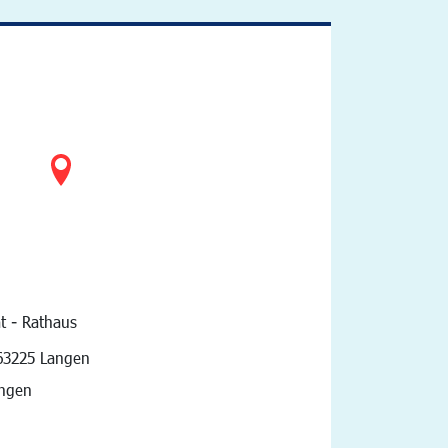
t - Rathaus
vigation
63225 Langen
angen