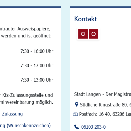
Kontakt
ntragter Ausweispapiere,
 werden und ist geöffnet:
7:30 - 16:00 Uhr
7:30 - 17:00 Uhr
7:30 - 13:00 Uhr
Stadt Langen - Der Magistra
 Kfz-Zulassungsstelle und
rminvereinbarung möglich.
Link zur Google-Maps Na
Südliche Ringstraße 80
,
z-Zulassung
Postfach:
16 40, 63206 L
sung (Wunschkennzeichen)
06103 203-0