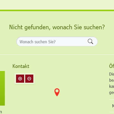
Nicht gefunden, wonach Sie suchen?
Formularsch
Kontakt
Öf
Di
be
ka
ge
n