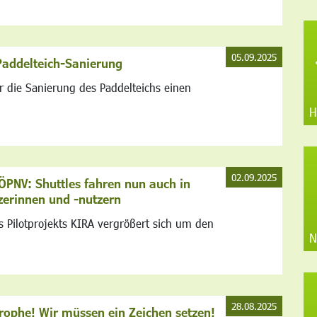
05.09.2025
Paddelteich-Sanierung
ür die Sanierung des Paddelteichs einen
H
02.09.2025
PNV: Shuttles fahren nun auch in
zerinnen und -nutzern
 Pilotprojekts KIRA vergrößert sich um den
N
28.08.2025
trophe! Wir müssen ein Zeichen setzen!