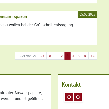
05.05.2025
einsam sparen
dgau wollen bei der Grünschnittentsorgung
.
15-21 von 29
««
«
1
2
3
4
5
»
»»
Kontakt
ntragter Ausweispapiere,
 werden und ist geöffnet: