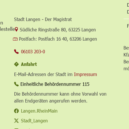
Stadt Langen - Der Magistrat
in
F
estelle
Link zur Google-Maps Navigation
Südliche Ringstraße 80
,
63225 Langen
Postfach:
Postfach 16 40, 63206 Langen
Be
06103 203-0
Kf
Be
Anfahrt
mö
E-Mail-Adressen der Stadt im
Impressum
Einheitliche Behördennummer 115
Die Behördennummer kann ohne Vorwahl von
allen Endgeräten angerufen werden.
Langen.RheinMain
Stadt_Langen