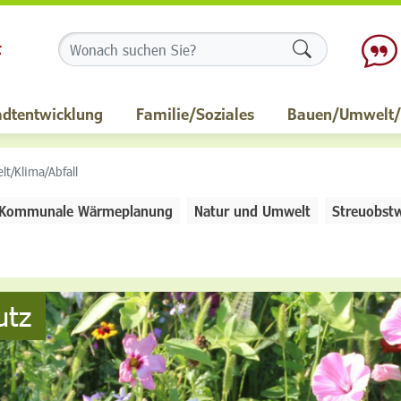
Formularschalt
adtentwicklung
Familie/Soziales
Bauen/Umwelt/M
t/Klima/Abfall
Kommunale Wärmeplanung
Natur und Umwelt
Streuobstw
utz