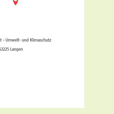
at - Umwelt- und Klimaschutz
vigation
63225 Langen