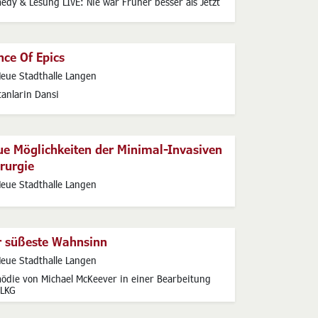
edy & Lesung LIVE: Nie war Früher besser als Jetzt
ce Of Epics
s
eue Stadthalle Langen
tanlarin Dansi
ue Möglichkeiten der Minimal-Invasiven
rurgie
s
eue Stadthalle Langen
r süßeste Wahnsinn
s
eue Stadthalle Langen
ödie von Michael McKeever in einer Bearbeitung
 LKG