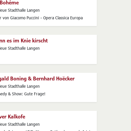
 Bohéme
s
eue Stadthalle Langen
r von Giacomo Puccini - Opera Classica Europa
n es im Knie kirscht
s
eue Stadthalle Langen
gald Boning & Bernhard Hoëcker
s
eue Stadthalle Langen
edy & Show: Gute Frage!
ver Kalkofe
s
eue Stadthalle Langen