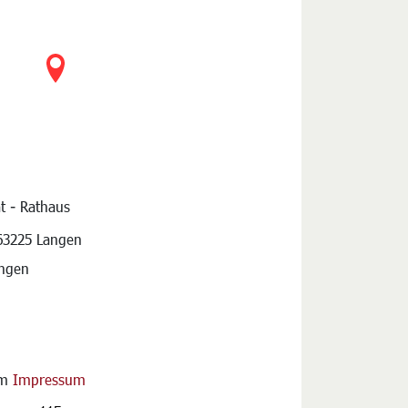
t - Rathaus
vigation
63225 Langen
angen
im
Impressum