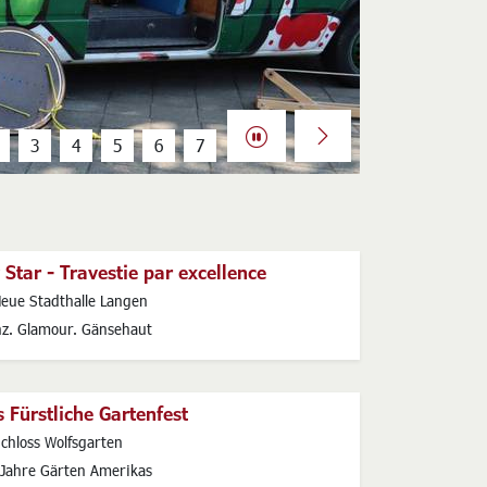
Next
 Star - Travestie par excellence
s
eue Stadthalle Langen
nz. Glamour. Gänsehaut
 Fürstliche Gartenfest
s
chloss Wolfsgarten
 Jahre Gärten Amerikas