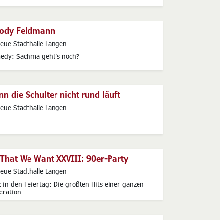
ody Feldmann
s
eue Stadthalle Langen
edy: Sachma geht's noch?
n die Schulter nicht rund läuft
s
eue Stadthalle Langen
 That We Want XXVIII: 90er-Party
s
eue Stadthalle Langen
 in den Feiertag: Die größten Hits einer ganzen
eration