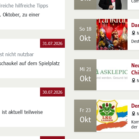
Com
iche hilfreiche Tipps
 Oktober, zu einer
Dan
So 18
addres
N
Okt
Des
31.07.2026
st nicht nutzbar
schaukel auf dem Spielplatz
Ne
Mi 21
Chi
Okt
addres
N
30.07.2026
De
Fr 23
st aktuell teilweise
addres
N
Okt
Kom
der