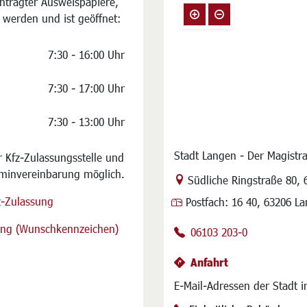
ntragter Ausweispapiere,
 werden und ist geöffnet:
7:30 - 16:00 Uhr
7:30 - 17:00 Uhr
7:30 - 13:00 Uhr
Stadt Langen - Der Magistra
 Kfz-Zulassungsstelle und
rminvereinbarung möglich.
Link zur Google-Maps Na
Südliche Ringstraße 80
,
z-Zulassung
Postfach:
16 40, 63206 L
sung (Wunschkennzeichen)
06103 203-0
Anfahrt
E-Mail-Adressen der Stadt 