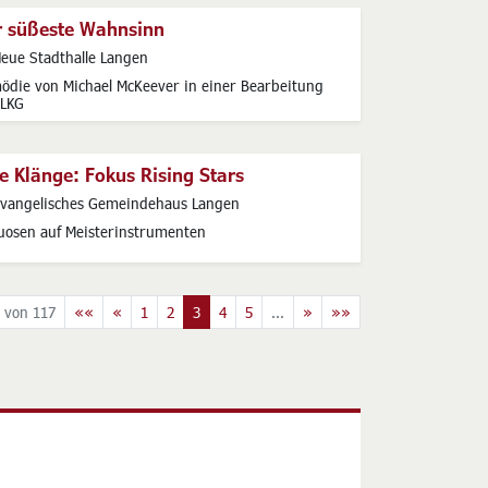
r süßeste Wahnsinn
s
eue Stadthalle Langen
ödie von Michael McKeever in einer Bearbeitung
 LKG
e Klänge: Fokus Rising Stars
s
vangelisches Gemeindehaus Langen
tuosen auf Meisterinstrumenten
 von 117
««
«
1
2
3
4
5
...
»
»»