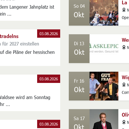
La
So 04
dem Langener Jahnplatz ist
addres
N
Okt
in ...
Ope
03.08.2026
dtradelns
Wen
Di 13
 für 2027 einstellen
addres
N
Okt
uf die Pläne der hessischen
Wi
03.08.2026
Fr 16
addres
N
Okt
Com
Waldsee wird am Sonntag
hr ...
Oli
Sa 17
addres
N
03.08.2026
Okt