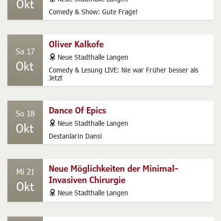
Okt
Comedy & Show: Gute Frage!
Oliver Kalkofe
Sa 17
address
Neue Stadthalle Langen
Okt
Comedy & Lesung LIVE: Nie war Früher besser als
Jetzt
Dance Of Epics
So 18
address
Neue Stadthalle Langen
Okt
Destanlarin Dansi
Neue Möglichkeiten der Minimal-
Mi 21
Invasiven Chirurgie
Okt
address
Neue Stadthalle Langen