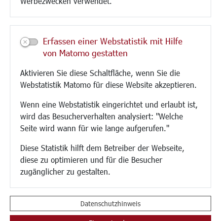
Werbezwecken verwendet.
Kultur/Freizeit/Tourismus
Veranstaltungen
Erfassen einer Webstatistik mit Hilfe
Neue Stadthalle Langen
von Matomo gestatten
Stadtporträt
Aktivieren Sie diese Schaltfläche, wenn Sie die
Bäder
Webstatistik Matomo für diese Website akzeptieren.
Musikschule
Volkshochschule
Wenn eine Webstatistik eingerichtet und erlaubt ist,
Stadtbücherei
wird das Besucherverhalten analysiert: "Welche
Stadtarchiv
Seite wird wann für wie lange aufgerufen."
Museen
Hotels/Unterkünfte
Diese Statistik hilft dem Betreiber der Webseite,
Gastronomie
diese zu optimieren und für die Besucher
Kunstszene
zugänglicher zu gestalten.
Feste und Märkte
Sport
Vereine und Institutionen
Datenschutzhinweis