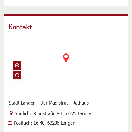
Kontakt
Stadt Langen - Der Magistrat - Rathaus
Link zur Google-Maps Navigation
Südliche Ringstraße 80
,
63225 Langen
Postfach:
16 40, 63206 Langen