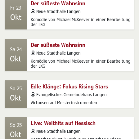
Der süßeste Wahnsinn
Fr 23
address
Neue Stadthalle Langen
Okt
Komödie von Michael McKeever in einer Bearbeitung
der LKG
Der süßeste Wahnsinn
Sa 24
address
Neue Stadthalle Langen
Okt
Komödie von Michael McKeever in einer Bearbeitung
der LKG
Edle Klänge: Fokus Rising Stars
So 25
address
Evangelisches Gemeindehaus Langen
Okt
Virtuosen auf Meisterinstrumenten
Live: Welthits auf Hessisch
So 25
address
Neue Stadthalle Langen
Okt