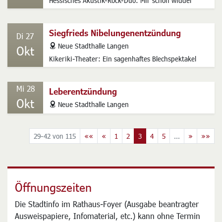
Hessisches Akustik-Rock-Duo: Mir schon widder
Siegfrieds Nibelungenentzündung
Di 27
address
Neue Stadthalle Langen
Okt
Kikeriki-Theater: Ein sagenhaftes Blechspektakel
Mi 28
Leberentzündung
Okt
address
Neue Stadthalle Langen
29-42 von 115
««
«
1
2
3
4
5
...
»
»»
Öffnungszeiten
Die Stadtinfo im Rathaus-Foyer (Ausgabe beantragter
Ausweispapiere, Infomaterial, etc.) kann ohne Termin