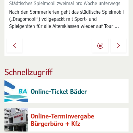
Städtisches Spielmobil zweimal pro Woche unterwegs
Der Wochenmarkt dienstags und freitags auf dem
Langener Jahnplatz ist seit Jahrzehnten ein beliebter
Nach den Sommerferien geht das städtische Spielmobil
Treffpunkt und ein wichtiger Faktor der
(„Dragomobil“) vollgepackt mit Sport- und
Nahversorgung, der viele Kunden anzieht ...
Spielgeräten für alle Altersklassen wieder auf Tour ...
Previous
Next
Schnellzugriff
Online-Ticket Bäder
Online-Terminvergabe
Bürgerbüro + Kfz