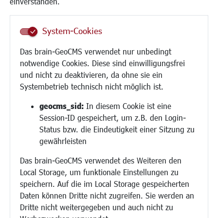
einverstanden.
Senioren/Haltestelle
Inklusion
System-Cookies
Schule
Migration und Zusammenleben
Das brain-GeoCMS verwendet nur unbedingt
Demokratie leben
notwendige Cookies. Diese sind einwilligungsfrei
Ukrainehilfe
und nicht zu deaktivieren, da ohne sie ein
Hilfe für Geflüchtete
Systembetrieb technisch nicht möglich ist.
Religion
geocms_sid:
In diesem Cookie ist eine
Session-ID gespeichert, um z.B. den Login-
Bauen/Umwelt/Mobilität
Status bzw. die Eindeutigkeit einer Sitzung zu
Bebauungsplanung
gewährleisten
Umwelt/Klima/Abfall
Das brain-GeoCMS verwendet des Weiteren den
Verkehr/Mobilität
Local Storage, um funktionale Einstellungen zu
Glasfaserausbau
speichern. Auf die im Local Storage gespeicherten
Aktuelle Baustellen
Daten können Dritte nicht zugreifen. Sie werden an
Paddelteich
Dritte nicht weitergegeben und auch nicht zu
CINDY S