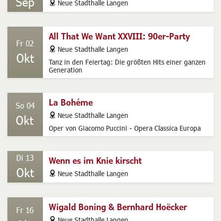
Sep
address
Neue Stadthalle Langen
All That We Want XXVIII: 90er-Party
Fr 02
address
Neue Stadthalle Langen
Okt
Tanz in den Feiertag: Die größten Hits einer ganzen
Generation
La Bohéme
So 04
address
Neue Stadthalle Langen
Okt
Oper von Giacomo Puccini - Opera Classica Europa
Di 13
Wenn es im Knie kirscht
Okt
address
Neue Stadthalle Langen
Wigald Boning & Bernhard Hoëcker
Fr 16
address
Neue Stadthalle Langen