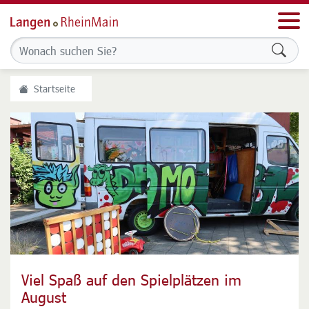
Men
Formu
Startseite
Viel Spaß auf den Spielplätzen im
Wochenmarkt zukunftssicher machen
August
Stadt prüft Abgabe des Betriebs an privaten Betreiber