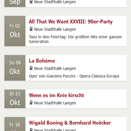
Sep
address
Neue Stadthalle Langen
All That We Want XXVIII: 90er-Party
Fr 02
address
Neue Stadthalle Langen
Okt
Tanz in den Feiertag: Die größten Hits einer ganzen
Generation
La Bohéme
So 04
address
Neue Stadthalle Langen
Okt
Oper von Giacomo Puccini - Opera Classica Europa
Di 13
Wenn es im Knie kirscht
Okt
address
Neue Stadthalle Langen
Wigald Boning & Bernhard Hoëcker
Fr 16
address
Neue Stadthalle Langen