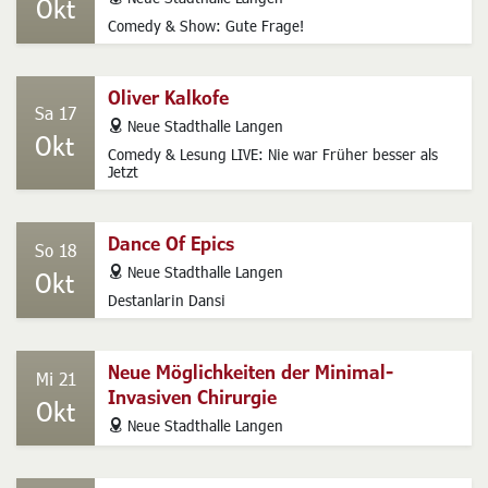
Okt
Comedy & Show: Gute Frage!
Oliver Kalkofe
Sa 17
address
Neue Stadthalle Langen
Okt
Comedy & Lesung LIVE: Nie war Früher besser als
Jetzt
Dance Of Epics
So 18
address
Neue Stadthalle Langen
Okt
Destanlarin Dansi
Neue Möglichkeiten der Minimal-
Mi 21
Invasiven Chirurgie
Okt
address
Neue Stadthalle Langen