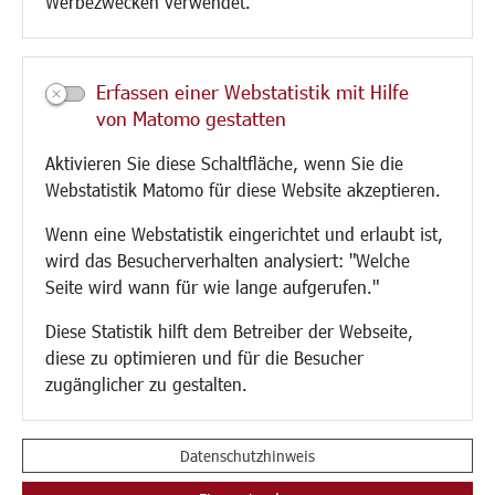
Werbezwecken verwendet.
Kultur/Freizeit/Tourismus
Veranstaltungen
Erfassen einer Webstatistik mit Hilfe
Neue Stadthalle Langen
von Matomo gestatten
Stadtporträt
Aktivieren Sie diese Schaltfläche, wenn Sie die
Bäder
Webstatistik Matomo für diese Website akzeptieren.
Musikschule
Volkshochschule
Wenn eine Webstatistik eingerichtet und erlaubt ist,
Stadtbücherei
wird das Besucherverhalten analysiert: "Welche
Stadtarchiv
Seite wird wann für wie lange aufgerufen."
Museen
Hotels/Unterkünfte
Diese Statistik hilft dem Betreiber der Webseite,
Gastronomie
diese zu optimieren und für die Besucher
Kunstszene
zugänglicher zu gestalten.
Feste und Märkte
Sport
Vereine und Institutionen
Datenschutzhinweis