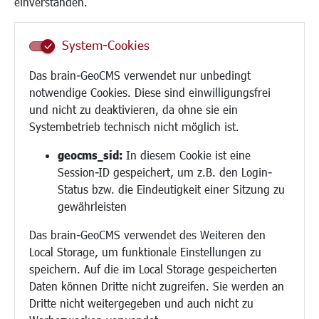
einverstanden.
Senioren/Haltestelle
Inklusion
System-Cookies
Schule
Migration und Zusammenleben
Das brain-GeoCMS verwendet nur unbedingt
Demokratie leben
notwendige Cookies. Diese sind einwilligungsfrei
Ukrainehilfe
und nicht zu deaktivieren, da ohne sie ein
Hilfe für Geflüchtete
Systembetrieb technisch nicht möglich ist.
Religion
geocms_sid:
In diesem Cookie ist eine
Session-ID gespeichert, um z.B. den Login-
Bauen/Umwelt/Mobilität
Status bzw. die Eindeutigkeit einer Sitzung zu
Bebauungsplanung
gewährleisten
Umwelt/Klima/Abfall
Das brain-GeoCMS verwendet des Weiteren den
Verkehr/Mobilität
Local Storage, um funktionale Einstellungen zu
Glasfaserausbau
speichern. Auf die im Local Storage gespeicherten
Aktuelle Baustellen
Daten können Dritte nicht zugreifen. Sie werden an
Paddelteich
Dritte nicht weitergegeben und auch nicht zu
CINDY S