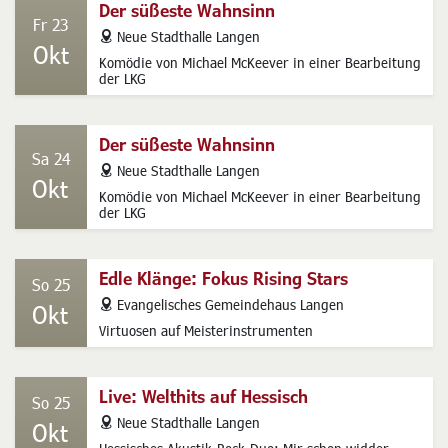
Der süßeste Wahnsinn
Fr 23
address
Neue Stadthalle Langen
Okt
Komödie von Michael McKeever in einer Bearbeitung
der LKG
Der süßeste Wahnsinn
Sa 24
address
Neue Stadthalle Langen
Okt
Komödie von Michael McKeever in einer Bearbeitung
der LKG
Edle Klänge: Fokus Rising Stars
So 25
address
Evangelisches Gemeindehaus Langen
Okt
Virtuosen auf Meisterinstrumenten
Live: Welthits auf Hessisch
So 25
address
Neue Stadthalle Langen
Okt