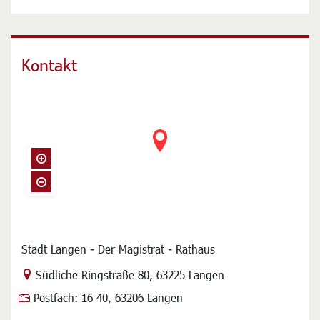
Kontakt
Stadt Langen - Der Magistrat - Rathaus
Link zur Google-Maps Navigation
Südliche Ringstraße 80
,
63225 Langen
Postfach:
16 40, 63206 Langen