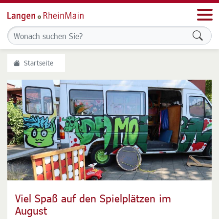
Men
Formu
Startseite
Viel Spaß auf den Spielplätzen im
Wochenmarkt zukunftssicher machen
August
Stadt prüft Abgabe des Betriebs an privaten Betreiber