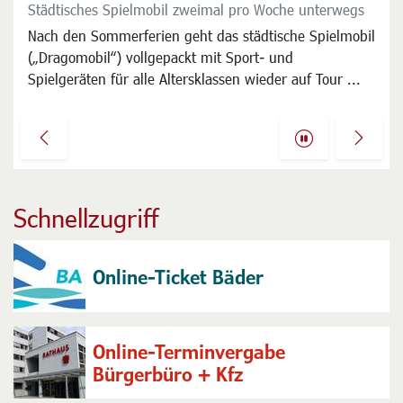
Städtisches Spielmobil zweimal pro Woche unterwegs
Der Wochenmarkt dienstags und freitags auf dem
Langener Jahnplatz ist seit Jahrzehnten ein beliebter
Nach den Sommerferien geht das städtische Spielmobil
Treffpunkt und ein wichtiger Faktor der
(„Dragomobil“) vollgepackt mit Sport- und
Nahversorgung, der viele Kunden anzieht ...
Spielgeräten für alle Altersklassen wieder auf Tour ...
Previous
Next
Schnellzugriff
Online-Ticket Bäder
Online-Terminvergabe
Bürgerbüro + Kfz