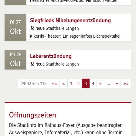
Hessisches Akustik-Rock-Duo: Mir schon widder
Siegfrieds Nibelungenentzündung
Di 27
address
Neue Stadthalle Langen
Okt
Kikeriki-Theater: Ein sagenhaftes Blechspektakel
Mi 28
Leberentzündung
Okt
address
Neue Stadthalle Langen
29-42 von 115
««
«
1
2
3
4
5
...
»
»»
Öffnungszeiten
Die Stadtinfo im Rathaus-Foyer (Ausgabe beantragter
Ausweispapiere, Infomaterial, etc.) kann ohne Termin