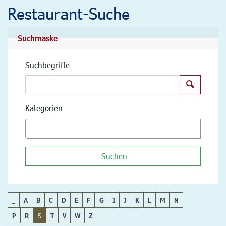
Restaurant-Suche
Suchmaske
Suchbegriffe
Suchen
Kategorien
Suchen
_
A
B
C
D
E
F
G
I
J
K
L
M
N
P
R
S
T
V
W
Z