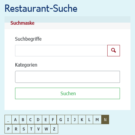
Restaurant-Suche
Suchmaske
Suchbegriffe
Suchen
Kategorien
Suchen
_
A
B
C
D
E
F
G
I
J
K
L
M
N
P
R
S
T
V
W
Z