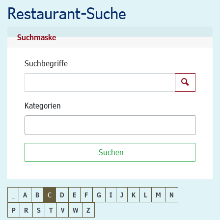
Restaurant-Suche
Suchmaske
Suchbegriffe
Suchen
Kategorien
Suchen
_
A
B
C
D
E
F
G
I
J
K
L
M
N
P
R
S
T
V
W
Z