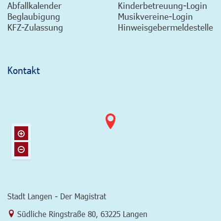
Abfallkalender
Kinderbetreuung-Login
Beglaubigung
Musikvereine-Login
KFZ-Zulassung
Hinweisgebermeldestelle
Kontakt
Stadt Langen - Der Magistrat
Link zur Google-Maps Navigation
Südliche Ringstraße 80
,
63225 Langen