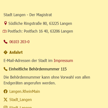
Stadt Langen - Der Magistrat
Link zur Google-Maps Navigation
Südliche Ringstraße 80
,
63225 Langen
Postfach:
Postfach 16 40, 63206 Langen
06103 203-0
Anfahrt
E-Mail-Adressen der Stadt im
Impressum
Einheitliche Behördennummer 115
Die Behördennummer kann ohne Vorwahl von allen
Endgeräten angerufen werden.
Langen.RheinMain
Stadt_Langen
Stadt_Langen