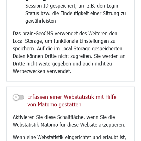
Session-ID gespeichert, um z.B. den Login-
Bauen/Umwelt/Mobilität
Status bzw. die Eindeutigkeit einer Sitzung zu
Bebauungsplanung
gewährleisten
Umwelt/Klima/Abfall
Das brain-GeoCMS verwendet des Weiteren den
Verkehr/Mobilität
Local Storage, um funktionale Einstellungen zu
Glasfaserausbau
speichern. Auf die im Local Storage gespeicherten
Aktuelle Baustellen
Daten können Dritte nicht zugreifen. Sie werden an
Paddelteich
Dritte nicht weitergegeben und auch nicht zu
CINDY S
Werbezwecken verwendet.
Kultur/Freizeit/Tourismus
Veranstaltungen
Erfassen einer Webstatistik mit Hilfe
Neue Stadthalle Langen
von Matomo gestatten
Stadtporträt
Aktivieren Sie diese Schaltfläche, wenn Sie die
Bäder
Webstatistik Matomo für diese Website akzeptieren.
Musikschule
Volkshochschule
Wenn eine Webstatistik eingerichtet und erlaubt ist,
Stadtbücherei