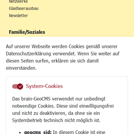
Netzwerke
Glasfaserausbau
Newsletter
Familie/Soziales
Kinderbetreuung
Auf unserer Webseite werden Cookies gemäß unserer
Kinder und Jugend
Datenschutzerklärung verwendet. Wenn Sie weiter auf
Institutionen für Familien
diesen Seiten surfen, erklären sie sich damit
Frauen
einverstanden.
Senioren/Haltestelle
Inklusion
System-Cookies
Schule
Migration und Zusammenleben
Das brain-GeoCMS verwendet nur unbedingt
Demokratie leben
notwendige Cookies. Diese sind einwilligungsfrei
Ukrainehilfe
und nicht zu deaktivieren, da ohne sie ein
Hilfe für Geflüchtete
Systembetrieb technisch nicht möglich ist.
Religion
geocms_sid:
In diesem Cookie ist eine