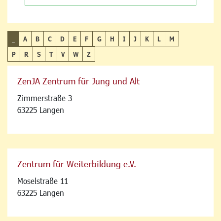
_
A
B
C
D
E
F
G
H
I
J
K
L
M
P
R
S
T
V
W
Z
ZenJA Zentrum für Jung und Alt
Zimmerstraße 3
63225 Langen
Zentrum für Weiterbildung e.V.
Moselstraße 11
63225 Langen