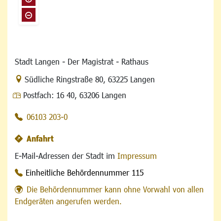
Stadt Langen - Der Magistrat - Rathaus
Link zur Google-Maps Navigation
Südliche Ringstraße 80
,
63225 Langen
Postfach:
16 40, 63206 Langen
06103 203-0
Anfahrt
E-Mail-Adressen der Stadt im
Impressum
Einheitliche Behördennummer 115
Die Behördennummer kann ohne Vorwahl von allen
Endgeräten angerufen werden.