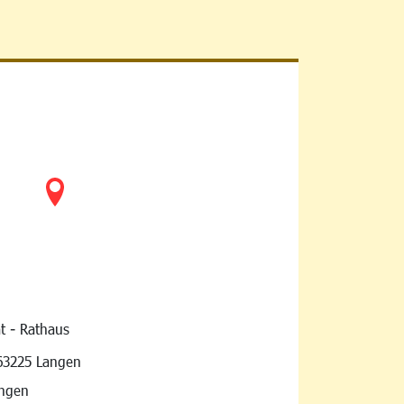
t - Rathaus
vigation
63225 Langen
angen