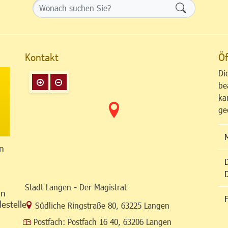
Formularsch
Kontakt
Öf
Di
be
ka
ge
n
Stadt Langen - Der Magistrat
in
F
estelle
Link zur Google-Maps Navigation
Südliche Ringstraße 80
,
63225 Langen
Postfach:
Postfach 16 40, 63206 Langen