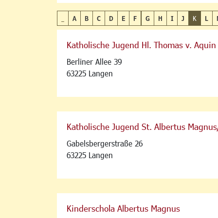
_
A
B
C
D
E
F
G
H
I
J
K
L
Katholische Jugend Hl. Thomas v. Aquin
Berliner Allee 39
63225 Langen
Katholische Jugend St. Albertus Magnus
Gabelsbergerstraße 26
63225 Langen
Kinderschola Albertus Magnus