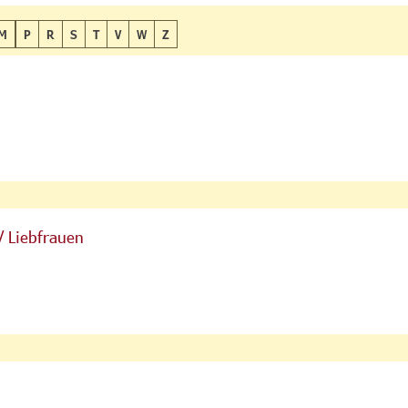
M
P
R
S
T
V
W
Z
/ Liebfrauen