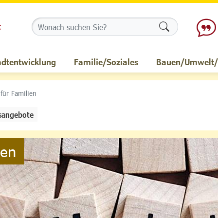
Formularschalt
adtentwicklung
Familie/Soziales
Bauen/Umwelt/M
 für Familien
sangebote
ien