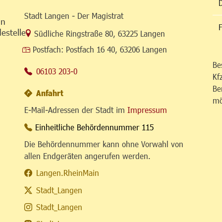
Stadt Langen - Der Magistrat
in
F
estelle
Link zur Google-Maps Navigation
Südliche Ringstraße 80
,
63225 Langen
Postfach:
Postfach 16 40, 63206 Langen
Be
06103 203-0
Kf
Be
Anfahrt
mö
E-Mail-Adressen der Stadt im
Impressum
Einheitliche Behördennummer 115
Die Behördennummer kann ohne Vorwahl von
allen Endgeräten angerufen werden.
Langen.RheinMain
Stadt_Langen
Stadt_Langen