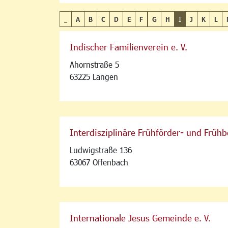
_
A
B
C
D
E
F
G
H
I
J
K
L
Indischer Familienverein e. V.
Ahornstraße 5
63225 Langen
Interdisziplinäre Frühförder- und Frühb
Ludwigstraße 136
63067 Offenbach
Internationale Jesus Gemeinde e. V.