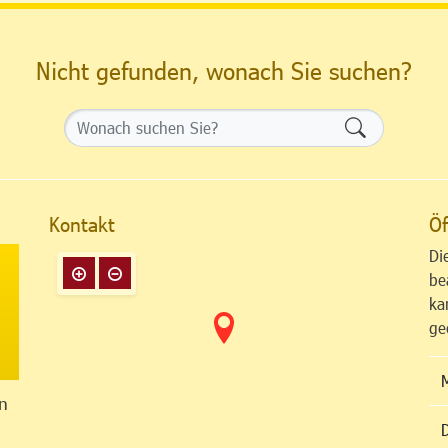
Nicht gefunden, wonach Sie suchen?
Formularsch
Kontakt
Öf
Di
be
ka
ge
n