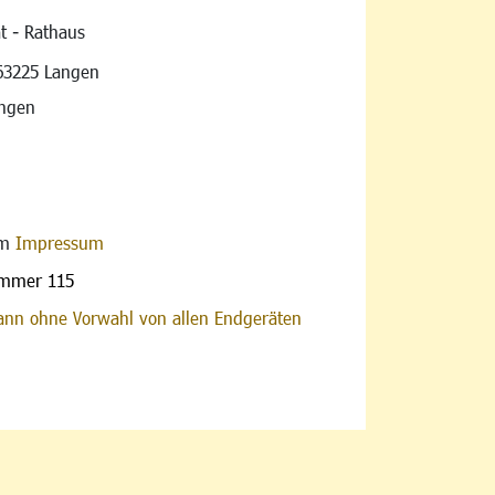
t - Rathaus
vigation
63225 Langen
angen
im
Impressum
ummer 115
nn ohne Vorwahl von allen Endgeräten