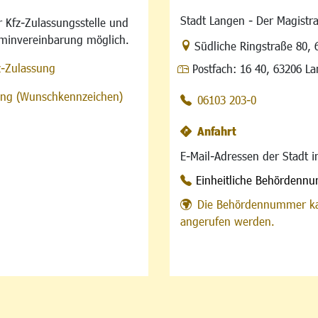
Stadt Langen - Der Magistra
 Kfz-Zulassungsstelle und
rminvereinbarung möglich.
Link zur Google-Maps Na
Südliche Ringstraße 80
,
z-Zulassung
Postfach:
16 40, 63206 L
sung (Wunschkennzeichen)
06103 203-0
Anfahrt
E-Mail-Adressen der Stadt 
Einheitliche Behördenn
Die Behördennummer ka
angerufen werden.