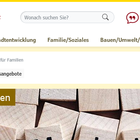
Formularschalt
adtentwicklung
Familie/Soziales
Bauen/Umwelt/M
 für Familien
sangebote
ien