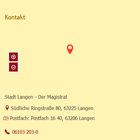
Kontakt
Stadt Langen - Der Magistrat
Link zur Google-Maps Navigation
Südliche Ringstraße 80
,
63225 Langen
Postfach:
Postfach 16 40, 63206 Langen
06103 203-0