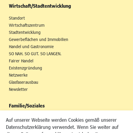
Wirtschaft/Stadtentwicklung
Standort
Wirtschaftszentrum
Stadtentwicklung
Gewerbeflächen und Immobilien
Handel und Gastronomie
SO NAH. SO GUT. SO LANGEN.
Fairer Handel
Existenzgründung
Netzwerke
Glasfaserausbau
Newsletter
Familie/Soziales
Kinderbetreuung
Auf unserer Webseite werden Cookies gemäß unserer
Kinder und Jugend
Datenschutzerklärung verwendet. Wenn Sie weiter auf
Institutionen für Familien