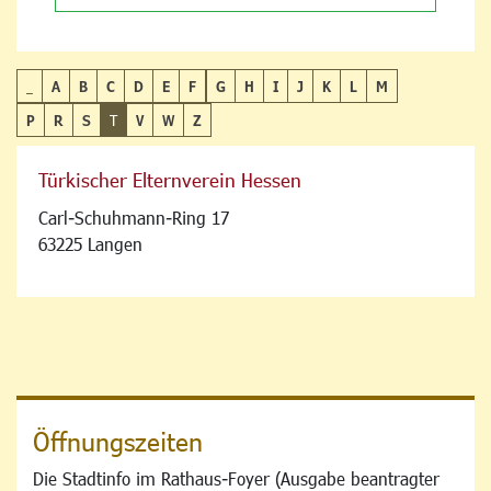
_
A
B
C
D
E
F
G
H
I
J
K
L
M
P
R
S
T
V
W
Z
Türkischer Elternverein Hessen
Carl-Schuhmann-Ring 17
63225 Langen
Öffnungszeiten
Die Stadtinfo im Rathaus-Foyer (Ausgabe beantragter