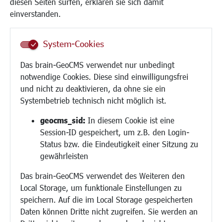
diesen Seiten surfen, erklären sie sich damit
Frauen
einverstanden.
Senioren/Haltestelle
Inklusion
System-Cookies
Schule
Migration und Zusammenleben
Das brain-GeoCMS verwendet nur unbedingt
Demokratie leben
notwendige Cookies. Diese sind einwilligungsfrei
Ukrainehilfe
und nicht zu deaktivieren, da ohne sie ein
Hilfe für Geflüchtete
Systembetrieb technisch nicht möglich ist.
Religion
geocms_sid:
In diesem Cookie ist eine
Session-ID gespeichert, um z.B. den Login-
Bauen/Umwelt/Mobilität
Status bzw. die Eindeutigkeit einer Sitzung zu
Bebauungsplanung
gewährleisten
Umwelt/Klima/Abfall
Das brain-GeoCMS verwendet des Weiteren den
Verkehr/Mobilität
Local Storage, um funktionale Einstellungen zu
Glasfaserausbau
speichern. Auf die im Local Storage gespeicherten
Aktuelle Baustellen
Daten können Dritte nicht zugreifen. Sie werden an
Paddelteich