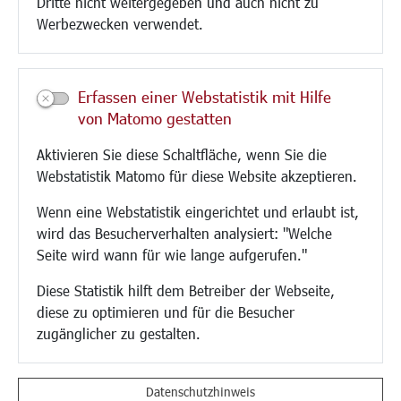
Dritte nicht weitergegeben und auch nicht zu
CINDY S
Werbezwecken verwendet.
Kultur/Freizeit/Tourismus
Veranstaltungen
Erfassen einer Webstatistik mit Hilfe
Neue Stadthalle Langen
von Matomo gestatten
Stadtporträt
Aktivieren Sie diese Schaltfläche, wenn Sie die
Bäder
Webstatistik Matomo für diese Website akzeptieren.
Musikschule
Volkshochschule
Wenn eine Webstatistik eingerichtet und erlaubt ist,
Stadtbücherei
wird das Besucherverhalten analysiert: "Welche
Stadtarchiv
Seite wird wann für wie lange aufgerufen."
Museen
Hotels/Unterkünfte
Diese Statistik hilft dem Betreiber der Webseite,
Gastronomie
diese zu optimieren und für die Besucher
Kunstszene
zugänglicher zu gestalten.
Feste und Märkte
Sport
Vereine und Institutionen
Datenschutzhinweis