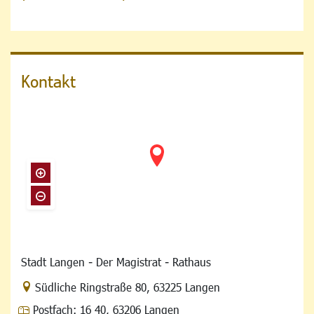
Kontakt
Stadt Langen - Der Magistrat - Rathaus
Link zur Google-Maps Navigation
Südliche Ringstraße 80
,
63225 Langen
Postfach:
16 40, 63206 Langen