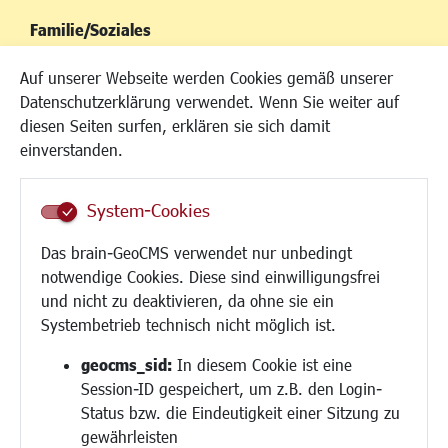
Familie/Soziales
Kinderbetreuung
Auf unserer Webseite werden Cookies gemäß unserer
Kinder und Jugend
Datenschutzerklärung verwendet. Wenn Sie weiter auf
Institutionen für Familien
diesen Seiten surfen, erklären sie sich damit
Frauen
einverstanden.
Senioren/Haltestelle
Inklusion
System-Cookies
Schule
Migration und Zusammenleben
Das brain-GeoCMS verwendet nur unbedingt
Demokratie leben
notwendige Cookies. Diese sind einwilligungsfrei
Ukrainehilfe
und nicht zu deaktivieren, da ohne sie ein
Hilfe für Geflüchtete
Systembetrieb technisch nicht möglich ist.
Religion
geocms_sid:
In diesem Cookie ist eine
Session-ID gespeichert, um z.B. den Login-
Bauen/Umwelt/Mobilität
Status bzw. die Eindeutigkeit einer Sitzung zu
Bebauungsplanung
gewährleisten