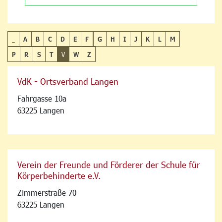
_
A
B
C
D
E
F
G
H
I
J
K
L
M
P
R
S
T
V
W
Z
VdK - Ortsverband Langen
Fahrgasse 10a
63225 Langen
Verein der Freunde und Förderer der Schule für
Körperbehinderte e.V.
Zimmerstraße 70
63225 Langen