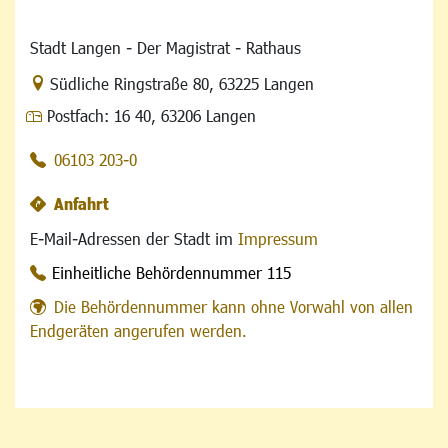
Stadt Langen - Der Magistrat - Rathaus
Link zur Google-Maps Navigation
Südliche Ringstraße 80
,
63225 Langen
Postfach:
16 40, 63206 Langen
06103 203-0
Anfahrt
E-Mail-Adressen der Stadt im
Impressum
Einheitliche Behördennummer 115
Die Behördennummer kann ohne Vorwahl von allen
Endgeräten angerufen werden.