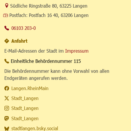
Link zur Google-Maps Navigation
Südliche Ringstraße 80
,
63225 Langen
Postfach:
Postfach 16 40, 63206 Langen
06103 203-0
Anfahrt
E-Mail-Adressen der Stadt im
Impressum
Einheitliche Behördennummer 115
Die Behördennummer kann ohne Vorwahl von allen
Endgeräten angerufen werden.
Langen.RheinMain
Stadt_Langen
Stadt_Langen
Stadt_Langen
stadtlangen.bsky.social