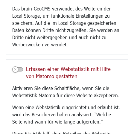
Umwelt/Klima/Abfall
Das brain-GeoCMS verwendet des Weiteren den
Verkehr/Mobilität
Local Storage, um funktionale Einstellungen zu
Glasfaserausbau
speichern. Auf die im Local Storage gespeicherten
Aktuelle Baustellen
Daten können Dritte nicht zugreifen. Sie werden an
Paddelteich
Dritte nicht weitergegeben und auch nicht zu
CINDY S
Werbezwecken verwendet.
Kultur/Freizeit/Tourismus
Veranstaltungen
Erfassen einer Webstatistik mit Hilfe
Neue Stadthalle Langen
von Matomo gestatten
Stadtporträt
Aktivieren Sie diese Schaltfläche, wenn Sie die
Bäder
Webstatistik Matomo für diese Website akzeptieren.
Musikschule
Volkshochschule
Wenn eine Webstatistik eingerichtet und erlaubt ist,
Stadtbücherei
wird das Besucherverhalten analysiert: "Welche
Stadtarchiv
Seite wird wann für wie lange aufgerufen."
Museen
Hotels/Unterkünfte
Diese Statistik hilft dem Betreiber der Webseite,