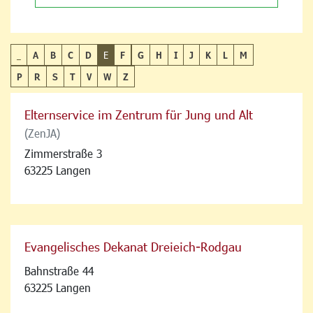
_
A
B
C
D
E
F
G
H
I
J
K
L
M
P
R
S
T
V
W
Z
Elternservice im Zentrum für Jung und Alt
(ZenJA)
Zimmerstraße 3
63225 Langen
Evangelisches Dekanat Dreieich-Rodgau
Bahnstraße 44
63225 Langen