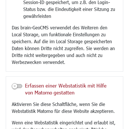
Session-ID gespeichert, um z.B. den Login-
Bauen/Umwelt/Mobilität
Status bzw. die Eindeutigkeit einer Sitzung zu
Bebauungsplanung
gewährleisten
Umwelt/Klima/Abfall
Das brain-GeoCMS verwendet des Weiteren den
Verkehr/Mobilität
Local Storage, um funktionale Einstellungen zu
Glasfaserausbau
speichern. Auf die im Local Storage gespeicherten
Aktuelle Baustellen
Daten können Dritte nicht zugreifen. Sie werden an
Paddelteich
Dritte nicht weitergegeben und auch nicht zu
CINDY S
Werbezwecken verwendet.
Kultur/Freizeit/Tourismus
Veranstaltungen
Erfassen einer Webstatistik mit Hilfe
Neue Stadthalle Langen
von Matomo gestatten
Stadtporträt
Aktivieren Sie diese Schaltfläche, wenn Sie die
Bäder
Webstatistik Matomo für diese Website akzeptieren.
Musikschule
Volkshochschule
Wenn eine Webstatistik eingerichtet und erlaubt ist,
Stadtbücherei