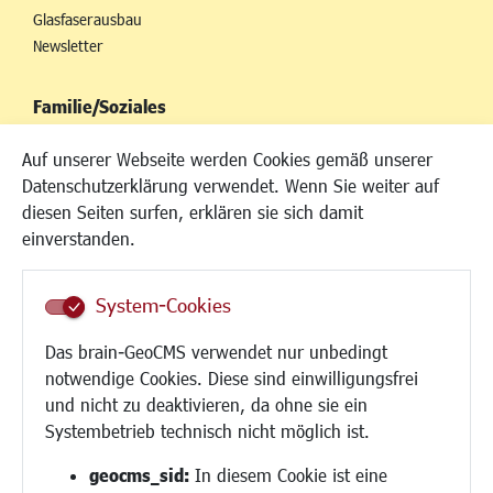
Glasfaserausbau
Newsletter
Familie/Soziales
Kinderbetreuung
Auf unserer Webseite werden Cookies gemäß unserer
Kinder und Jugend
Datenschutzerklärung verwendet. Wenn Sie weiter auf
Institutionen für Familien
diesen Seiten surfen, erklären sie sich damit
Frauen
einverstanden.
Senioren/Haltestelle
Inklusion
System-Cookies
Schule
Migration und Zusammenleben
Das brain-GeoCMS verwendet nur unbedingt
Demokratie leben
notwendige Cookies. Diese sind einwilligungsfrei
Ukrainehilfe
und nicht zu deaktivieren, da ohne sie ein
Hilfe für Geflüchtete
Systembetrieb technisch nicht möglich ist.
Religion
geocms_sid:
In diesem Cookie ist eine