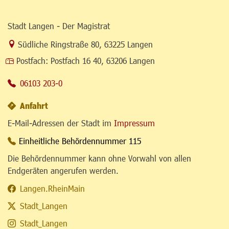
Stadt Langen - Der Magistrat
Link zur Google-Maps Navigation
Südliche Ringstraße 80
,
63225 Langen
Postfach:
Postfach 16 40, 63206 Langen
06103 203-0
Anfahrt
E-Mail-Adressen der Stadt im
Impressum
Einheitliche Behördennummer 115
Die Behördennummer kann ohne Vorwahl von allen
Endgeräten angerufen werden.
Langen.RheinMain
Stadt_Langen
Stadt_Langen