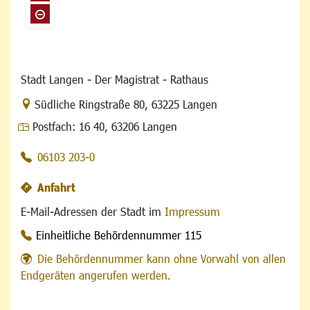
Stadt Langen - Der Magistrat - Rathaus
Link zur Google-Maps Navigation
Südliche Ringstraße 80
,
63225 Langen
Postfach:
16 40, 63206 Langen
06103 203-0
Anfahrt
E-Mail-Adressen der Stadt im
Impressum
Einheitliche Behördennummer 115
Die Behördennummer kann ohne Vorwahl von allen
Endgeräten angerufen werden.