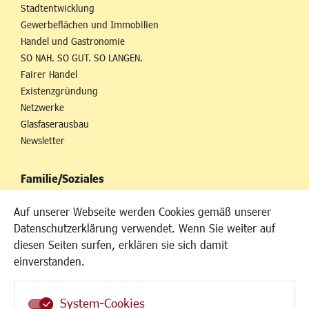
Stadtentwicklung
Gewerbeflächen und Immobilien
Handel und Gastronomie
SO NAH. SO GUT. SO LANGEN.
Fairer Handel
Existenzgründung
Netzwerke
Glasfaserausbau
Newsletter
Familie/Soziales
Kinderbetreuung
Auf unserer Webseite werden Cookies gemäß unserer
Kinder und Jugend
Datenschutzerklärung verwendet. Wenn Sie weiter auf
Institutionen für Familien
diesen Seiten surfen, erklären sie sich damit
Frauen
einverstanden.
Senioren/Haltestelle
Inklusion
System-Cookies
Schule