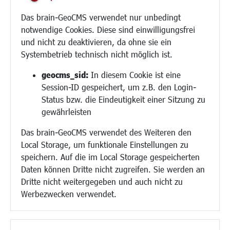
Migration und Zusammenleben
Das brain-GeoCMS verwendet nur unbedingt
Demokratie leben
notwendige Cookies. Diese sind einwilligungsfrei
Ukrainehilfe
und nicht zu deaktivieren, da ohne sie ein
Hilfe für Geflüchtete
Systembetrieb technisch nicht möglich ist.
Religion
geocms_sid:
In diesem Cookie ist eine
Session-ID gespeichert, um z.B. den Login-
Bauen/Umwelt/Mobilität
Status bzw. die Eindeutigkeit einer Sitzung zu
Bebauungsplanung
gewährleisten
Umwelt/Klima/Abfall
Das brain-GeoCMS verwendet des Weiteren den
Verkehr/Mobilität
Local Storage, um funktionale Einstellungen zu
Glasfaserausbau
speichern. Auf die im Local Storage gespeicherten
Aktuelle Baustellen
Daten können Dritte nicht zugreifen. Sie werden an
Paddelteich
Dritte nicht weitergegeben und auch nicht zu
CINDY S
Werbezwecken verwendet.
Kultur/Freizeit/Tourismus