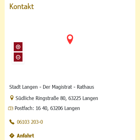
Kontakt
Stadt Langen - Der Magistrat - Rathaus
Link zur Google-Maps Navigation
Südliche Ringstraße 80
,
63225 Langen
Postfach:
16 40, 63206 Langen
06103 203-0
Anfahrt