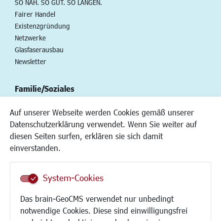
SO NAH. SO GUT. SO LANGEN.
Fairer Handel
Existenzgründung
Netzwerke
Glasfaserausbau
Newsletter
Familie/Soziales
Kinderbetreuung
Auf unserer Webseite werden Cookies gemäß unserer
Kinder und Jugend
Datenschutzerklärung verwendet. Wenn Sie weiter auf
Institutionen für Familien
diesen Seiten surfen, erklären sie sich damit
Frauen
einverstanden.
Senioren/Haltestelle
Inklusion
System-Cookies
Schule
Migration und Zusammenleben
Das brain-GeoCMS verwendet nur unbedingt
Demokratie leben
notwendige Cookies. Diese sind einwilligungsfrei
Ukrainehilfe