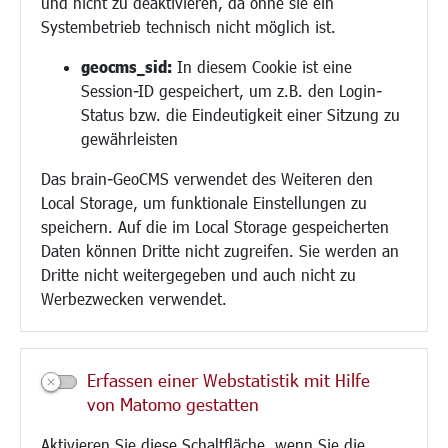
und nicht zu deaktivieren, da ohne sie ein
Hilfe für Geflüchtete
Systembetrieb technisch nicht möglich ist.
Religion
geocms_sid:
In diesem Cookie ist eine
Session-ID gespeichert, um z.B. den Login-
Bauen/Umwelt/Mobilität
Status bzw. die Eindeutigkeit einer Sitzung zu
Bebauungsplanung
gewährleisten
Umwelt/Klima/Abfall
Das brain-GeoCMS verwendet des Weiteren den
Verkehr/Mobilität
Local Storage, um funktionale Einstellungen zu
Glasfaserausbau
speichern. Auf die im Local Storage gespeicherten
Aktuelle Baustellen
Daten können Dritte nicht zugreifen. Sie werden an
Paddelteich
Dritte nicht weitergegeben und auch nicht zu
CINDY S
Werbezwecken verwendet.
Kultur/Freizeit/Tourismus
Veranstaltungen
Erfassen einer Webstatistik mit Hilfe
Neue Stadthalle Langen
von Matomo gestatten
Stadtporträt
Aktivieren Sie diese Schaltfläche, wenn Sie die
Bäder