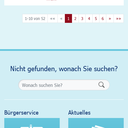
1-10 von 52
««
«
1
2
3
4
5
6
»
»»
Nicht gefunden, wonach Sie suchen?
Formularsch
Bürgerservice
Aktuelles