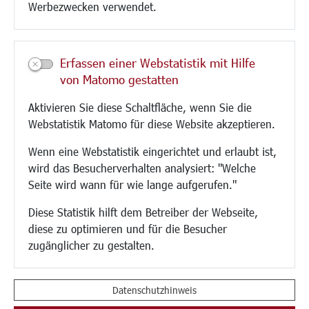
Werbezwecken verwendet.
Kultur/Freizeit/Tourismus
Veranstaltungen
Erfassen einer Webstatistik mit Hilfe
Neue Stadthalle Langen
von Matomo gestatten
Stadtporträt
Aktivieren Sie diese Schaltfläche, wenn Sie die
Bäder
Webstatistik Matomo für diese Website akzeptieren.
Musikschule
Volkshochschule
Wenn eine Webstatistik eingerichtet und erlaubt ist,
Stadtbücherei
wird das Besucherverhalten analysiert: "Welche
Stadtarchiv
Seite wird wann für wie lange aufgerufen."
Museen
Hotels/Unterkünfte
Diese Statistik hilft dem Betreiber der Webseite,
Gastronomie
diese zu optimieren und für die Besucher
Kunstszene
zugänglicher zu gestalten.
Feste und Märkte
Sport
Vereine und Institutionen
Datenschutzhinweis