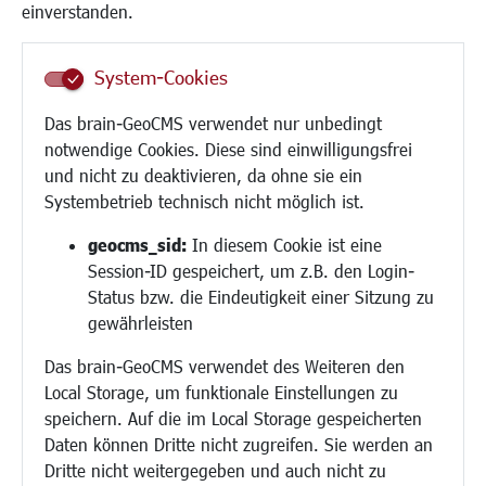
Frauen
einverstanden.
Senioren/Haltestelle
Inklusion
System-Cookies
Schule
Migration und Zusammenleben
Das brain-GeoCMS verwendet nur unbedingt
Demokratie leben
notwendige Cookies. Diese sind einwilligungsfrei
Ukrainehilfe
und nicht zu deaktivieren, da ohne sie ein
Hilfe für Geflüchtete
Systembetrieb technisch nicht möglich ist.
Religion
geocms_sid:
In diesem Cookie ist eine
Session-ID gespeichert, um z.B. den Login-
Bauen/Umwelt/Mobilität
Status bzw. die Eindeutigkeit einer Sitzung zu
Bebauungsplanung
gewährleisten
Umwelt/Klima/Abfall
Das brain-GeoCMS verwendet des Weiteren den
Verkehr/Mobilität
Local Storage, um funktionale Einstellungen zu
Glasfaserausbau
speichern. Auf die im Local Storage gespeicherten
Aktuelle Baustellen
Daten können Dritte nicht zugreifen. Sie werden an
Paddelteich
Dritte nicht weitergegeben und auch nicht zu
CINDY S