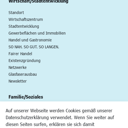
Wirtschaft/Stadtentwicklung
Standort
Wirtschaftszentrum
Stadtentwicklung
Gewerbeflächen und Immobilien
Handel und Gastronomie
SO NAH. SO GUT. SO LANGEN.
Fairer Handel
Existenzgründung
Netzwerke
Glasfaserausbau
Newsletter
Familie/Soziales
Kinderbetreuung
Auf unserer Webseite werden Cookies gemäß unserer
Kinder und Jugend
Datenschutzerklärung verwendet. Wenn Sie weiter auf
Institutionen für Familien
diesen Seiten surfen, erklären sie sich damit