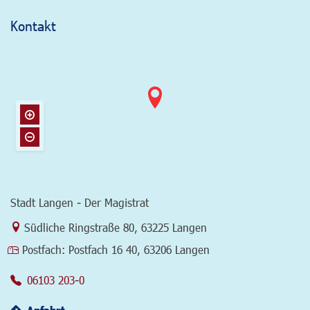
Kontakt
Stadt Langen - Der Magistrat
Link zur Google-Maps Navigation
Südliche Ringstraße 80
,
63225 Langen
Postfach:
Postfach 16 40, 63206 Langen
06103 203-0