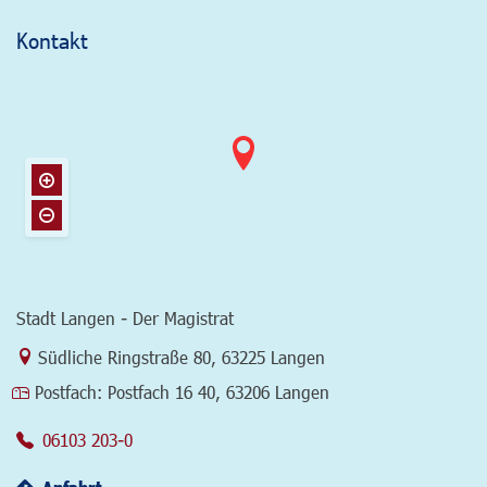
Kontakt
Stadt Langen - Der Magistrat
Link zur Google-Maps Navigation
Südliche Ringstraße 80
,
63225 Langen
Postfach:
Postfach 16 40, 63206 Langen
06103 203-0