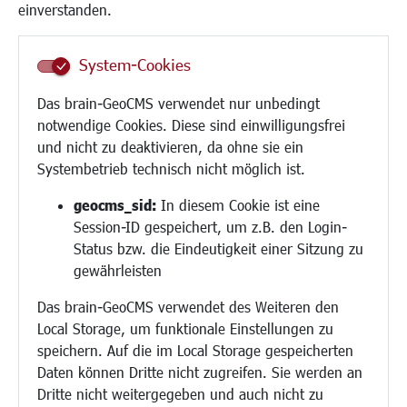
Frauen
einverstanden.
Senioren/Haltestelle
Inklusion
System-Cookies
Schule
Migration und Zusammenleben
Das brain-GeoCMS verwendet nur unbedingt
Demokratie leben
notwendige Cookies. Diese sind einwilligungsfrei
Ukrainehilfe
und nicht zu deaktivieren, da ohne sie ein
Hilfe für Geflüchtete
Systembetrieb technisch nicht möglich ist.
Religion
geocms_sid:
In diesem Cookie ist eine
Session-ID gespeichert, um z.B. den Login-
Bauen/Umwelt/Mobilität
Status bzw. die Eindeutigkeit einer Sitzung zu
Bebauungsplanung
gewährleisten
Umwelt/Klima/Abfall
Das brain-GeoCMS verwendet des Weiteren den
Verkehr/Mobilität
Local Storage, um funktionale Einstellungen zu
Glasfaserausbau
speichern. Auf die im Local Storage gespeicherten
Aktuelle Baustellen
Daten können Dritte nicht zugreifen. Sie werden an
Paddelteich
Dritte nicht weitergegeben und auch nicht zu
CINDY S