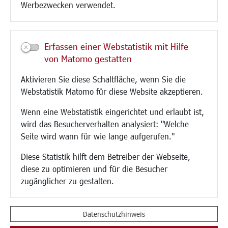
Werbezwecken verwendet.
Kultur/Freizeit/Tourismus
Veranstaltungen
Erfassen einer Webstatistik mit Hilfe
Neue Stadthalle Langen
von Matomo gestatten
Stadtporträt
Aktivieren Sie diese Schaltfläche, wenn Sie die
Bäder
Webstatistik Matomo für diese Website akzeptieren.
Musikschule
Volkshochschule
Wenn eine Webstatistik eingerichtet und erlaubt ist,
Stadtbücherei
wird das Besucherverhalten analysiert: "Welche
Stadtarchiv
Seite wird wann für wie lange aufgerufen."
Museen
Hotels/Unterkünfte
Diese Statistik hilft dem Betreiber der Webseite,
Gastronomie
diese zu optimieren und für die Besucher
Kunstszene
zugänglicher zu gestalten.
Feste und Märkte
Sport
Vereine und Institutionen
Datenschutzhinweis