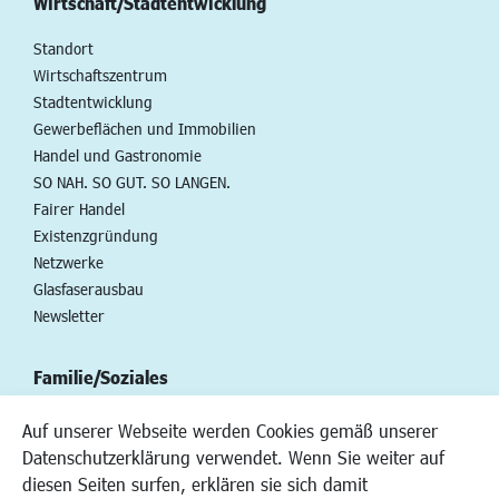
Wirtschaft/Stadtentwicklung
Standort
Wirtschaftszentrum
Stadtentwicklung
Gewerbeflächen und Immobilien
Handel und Gastronomie
SO NAH. SO GUT. SO LANGEN.
Fairer Handel
Existenzgründung
Netzwerke
Glasfaserausbau
Newsletter
Familie/Soziales
Kinderbetreuung
Auf unserer Webseite werden Cookies gemäß unserer
Kinder und Jugend
Datenschutzerklärung verwendet. Wenn Sie weiter auf
Institutionen für Familien
diesen Seiten surfen, erklären sie sich damit