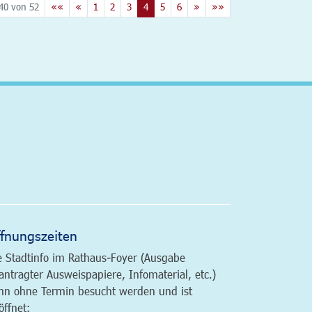
40 von 52
««
«
1
2
3
4
5
6
»
»»
altfläche
fnungszeiten
e Stadtinfo im Rathaus-Foyer (Ausgabe
antragter Ausweispapiere, Infomaterial, etc.)
nn ohne Termin besucht werden und ist
öffnet: