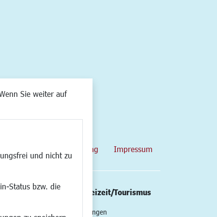
Wenn Sie weiter auf
map
Datenschutzerklärung
Impressum
ungsfrei und nicht zu
in-Status bzw. die
/Mobilität
Kultur/Freizeit/Tourismus
ng
Veranstaltungen