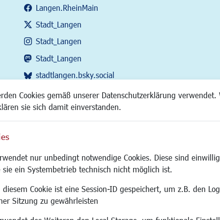
Langen.RheinMain
Stadt_Langen
Stadt_Langen
Stadt_Langen
stadtlangen.bsky.social
RSS-Feed
erden Cookies gemäß unserer Datenschutzerklärung verwendet. 
klären sie sich damit einverstanden.
ies
Site
wendet nur unbedingt notwendige Cookies. Diese sind einwillig
 sie ein Systembetrieb technisch nicht möglich ist.
 diesem Cookie ist eine Session-ID gespeichert, um z.B. den Log
adtentwicklung
Familie/Soziales
Bauen/Umwelt
iner Sitzung zu gewährleisten
Kinderbetreuung
Bebauungsplanu