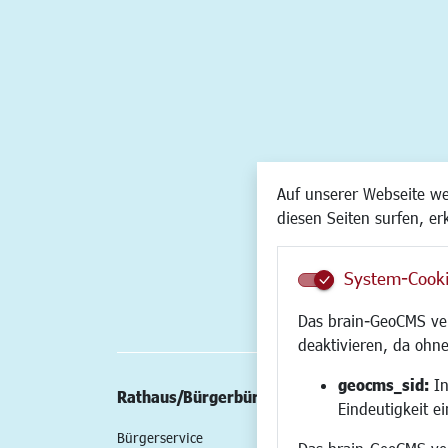
Auf unserer Webseite w
diesen Seiten surfen, er
System-Cook
Das brain-GeoCMS ver
deaktivieren, da ohne
geocms_sid:
In
Rathaus/Bürgerbüro
Wirtschaft/St
Eindeutigkeit e
Bürgerservice
Standort