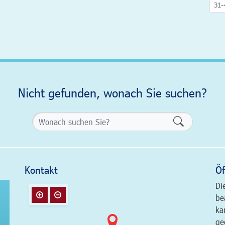
31-
Nicht gefunden, wonach Sie suchen?
Formularsch
Kontakt
Öf
Di
be
ka
ge