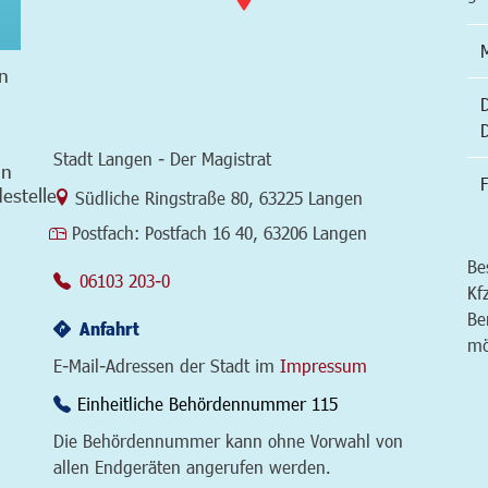
n
Stadt Langen - Der Magistrat
in
F
estelle
Link zur Google-Maps Navigation
Südliche Ringstraße 80
,
63225 Langen
Postfach:
Postfach 16 40, 63206 Langen
Be
06103 203-0
Kf
Be
Anfahrt
mö
E-Mail-Adressen der Stadt im
Impressum
Einheitliche Behördennummer 115
Die Behördennummer kann ohne Vorwahl von
allen Endgeräten angerufen werden.