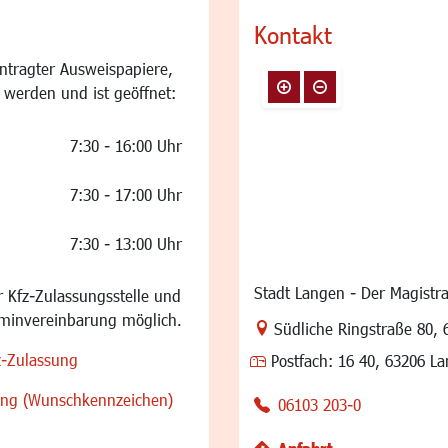
Kontakt
ntragter Ausweispapiere,
 werden und ist geöffnet:
7:30 - 16:00 Uhr
7:30 - 17:00 Uhr
7:30 - 13:00 Uhr
Stadt Langen - Der Magistra
 Kfz-Zulassungsstelle und
rminvereinbarung möglich.
Link zur Google-Maps Na
Südliche Ringstraße 80
,
z-Zulassung
Postfach:
16 40, 63206 L
sung (Wunschkennzeichen)
06103 203-0