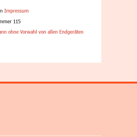
im
Impressum
ummer 115
nn ohne Vorwahl von allen Endgeräten
altfläche