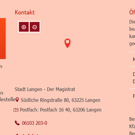
Kontakt
Öf
Di
be
ka
ge
n
Stadt Langen - Der Magistrat
in
F
estelle
Link zur Google-Maps Navigation
Südliche Ringstraße 80
,
63225 Langen
Postfach:
Postfach 16 40, 63206 Langen
Be
06103 203-0
Kf
Be