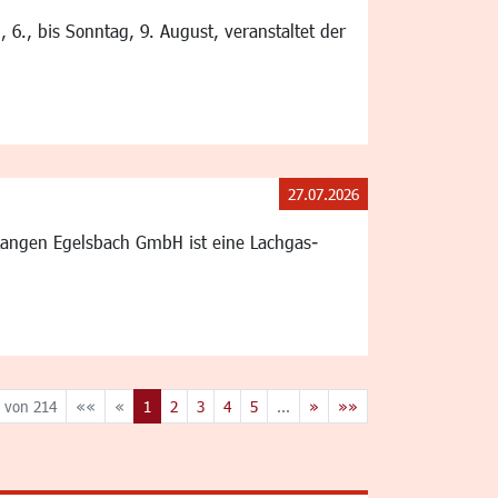
6., bis Sonntag, 9. August, veranstaltet der
27.07.2026
Langen Egelsbach GmbH ist eine Lachgas-
 von 214
««
«
1
2
3
4
5
...
»
»»