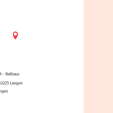
t - Rathaus
vigation
63225 Langen
angen