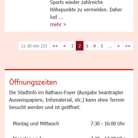
Sports wieder zahlreiche
Höhepunkte zu vermelden. Daher
lud ...
mehr >
11-20 von 215
««
«
1
2
3
4
5
...
»
»»
Öffnungszeiten
Die Stadtinfo im Rathaus-Foyer (Ausgabe beantragter
Ausweispapiere, Infomaterial, etc.) kann ohne Termin
besucht werden und ist geöffnet:
Montag und Mittwoch
7:30 - 16:00 Uhr