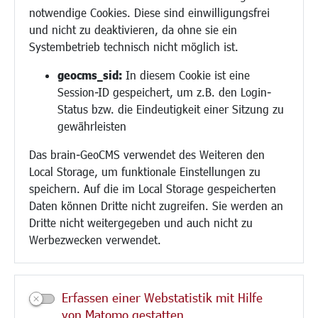
Demokratie leben
notwendige Cookies. Diese sind einwilligungsfrei
Ukrainehilfe
und nicht zu deaktivieren, da ohne sie ein
Hilfe für Geflüchtete
Systembetrieb technisch nicht möglich ist.
Religion
geocms_sid:
In diesem Cookie ist eine
Session-ID gespeichert, um z.B. den Login-
Bauen/Umwelt/Mobilität
Status bzw. die Eindeutigkeit einer Sitzung zu
Bebauungsplanung
gewährleisten
Umwelt/Klima/Abfall
Das brain-GeoCMS verwendet des Weiteren den
Verkehr/Mobilität
Local Storage, um funktionale Einstellungen zu
Glasfaserausbau
speichern. Auf die im Local Storage gespeicherten
Aktuelle Baustellen
Daten können Dritte nicht zugreifen. Sie werden an
Paddelteich
Dritte nicht weitergegeben und auch nicht zu
CINDY S
Werbezwecken verwendet.
Kultur/Freizeit/Tourismus
Veranstaltungen
Erfassen einer Webstatistik mit Hilfe
Neue Stadthalle Langen
von Matomo gestatten