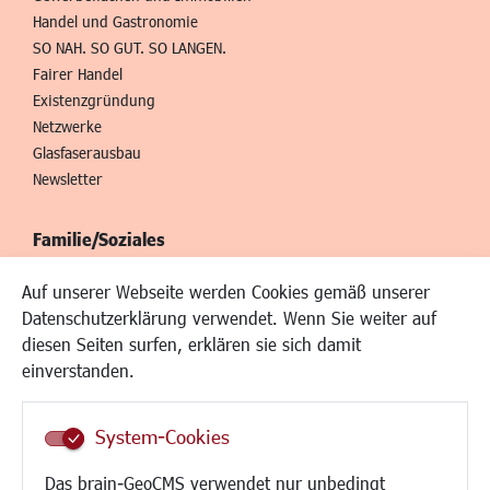
Handel und Gastronomie
SO NAH. SO GUT. SO LANGEN.
Fairer Handel
Existenzgründung
Netzwerke
Glasfaserausbau
Newsletter
Familie/Soziales
Kinderbetreuung
Auf unserer Webseite werden Cookies gemäß unserer
Kinder und Jugend
Datenschutzerklärung verwendet. Wenn Sie weiter auf
Institutionen für Familien
diesen Seiten surfen, erklären sie sich damit
Frauen
einverstanden.
Senioren/Haltestelle
Inklusion
System-Cookies
Schule
Migration und Zusammenleben
Das brain-GeoCMS verwendet nur unbedingt