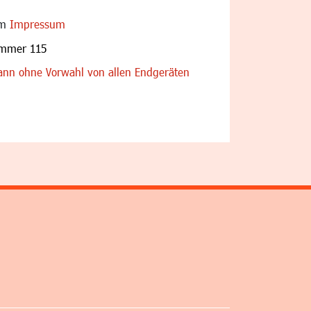
im
Impressum
ummer 115
nn ohne Vorwahl von allen Endgeräten
altfläche