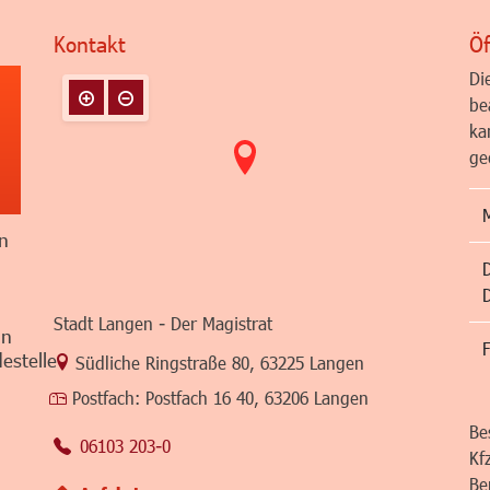
Kontakt
Öf
Di
be
ka
ge
n
Stadt Langen - Der Magistrat
in
F
estelle
Link zur Google-Maps Navigation
Südliche Ringstraße 80
,
63225 Langen
Postfach:
Postfach 16 40, 63206 Langen
Be
06103 203-0
Kf
Be