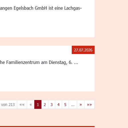
Langen Egelsbach GmbH ist eine Lachgas-
27.07.2026
he Familienzentrum am Dienstag, 6. ...
 von 213
««
«
1
2
3
4
5
...
»
»»