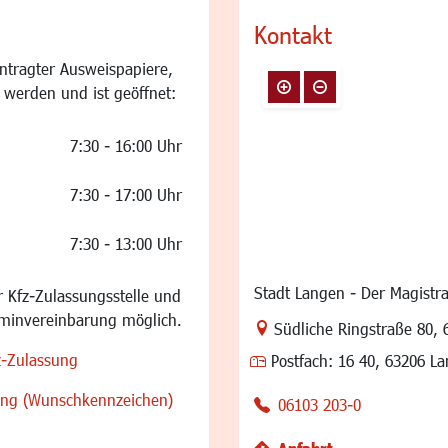
Kontakt
ntragter Ausweispapiere,
 werden und ist geöffnet:
7:30 - 16:00 Uhr
7:30 - 17:00 Uhr
7:30 - 13:00 Uhr
Stadt Langen - Der Magistra
 Kfz-Zulassungsstelle und
rminvereinbarung möglich.
Link zur Google-Maps Na
Südliche Ringstraße 80
,
z-Zulassung
Postfach:
16 40, 63206 L
sung (Wunschkennzeichen)
06103 203-0