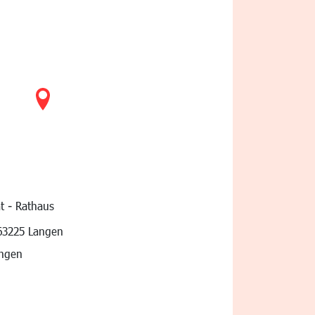
t - Rathaus
vigation
63225 Langen
angen