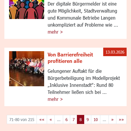
Der digitale Bürgermelder ist eine
gute Möglichkeit, Stadtverwaltung
und Kommunale Betriebe Langen
unkompliziert auf Probleme wie ...
mehr >
13.03.2026
Von Barrierefreiheit
profitieren alle
Gelungener Auftakt für die
Bürgerbeteiligung im Modellprojekt
„Inklusive Innenstadt“: Rund 80
Teilnehmer ließen sich bei ...
mehr >
71-80 von 215
««
«
...
6
7
8
9
10
...
»
»»