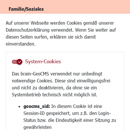
Familie/Soziales
Kinderbetreuung
Auf unserer Webseite werden Cookies gemäß unserer
Kinder und Jugend
Datenschutzerklärung verwendet. Wenn Sie weiter auf
Institutionen für Familien
diesen Seiten surfen, erklären sie sich damit
Frauen
einverstanden.
Senioren/Haltestelle
Inklusion
System-Cookies
Schule
Migration und Zusammenleben
Das brain-GeoCMS verwendet nur unbedingt
Demokratie leben
notwendige Cookies. Diese sind einwilligungsfrei
Ukrainehilfe
und nicht zu deaktivieren, da ohne sie ein
Hilfe für Geflüchtete
Systembetrieb technisch nicht möglich ist.
Religion
geocms_sid:
In diesem Cookie ist eine
Session-ID gespeichert, um z.B. den Login-
Bauen/Umwelt/Mobilität
Status bzw. die Eindeutigkeit einer Sitzung zu
Bebauungsplanung
gewährleisten