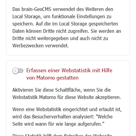
Umwelt/Klima/Abfall
Das brain-GeoCMS verwendet des Weiteren den
Verkehr/Mobilität
Local Storage, um funktionale Einstellungen zu
Glasfaserausbau
speichern. Auf die im Local Storage gespeicherten
Aktuelle Baustellen
Daten können Dritte nicht zugreifen. Sie werden an
Paddelteich
Dritte nicht weitergegeben und auch nicht zu
CINDY S
Werbezwecken verwendet.
Kultur/Freizeit/Tourismus
Veranstaltungen
Erfassen einer Webstatistik mit Hilfe
Neue Stadthalle Langen
von Matomo gestatten
Stadtporträt
Aktivieren Sie diese Schaltfläche, wenn Sie die
Bäder
Webstatistik Matomo für diese Website akzeptieren.
Musikschule
Volkshochschule
Wenn eine Webstatistik eingerichtet und erlaubt ist,
Stadtbücherei
wird das Besucherverhalten analysiert: "Welche
Stadtarchiv
Seite wird wann für wie lange aufgerufen."
Museen
Hotels/Unterkünfte
Diese Statistik hilft dem Betreiber der Webseite,