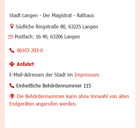
Stadt Langen - Der Magistrat - Rathaus
Link zur Google-Maps Navigation
Südliche Ringstraße 80
,
63225 Langen
Postfach:
16 40, 63206 Langen
06103 203-0
Anfahrt
E-Mail-Adressen der Stadt im
Impressum
Einheitliche Behördennummer 115
Die Behördennummer kann ohne Vorwahl von allen
Endgeräten angerufen werden.