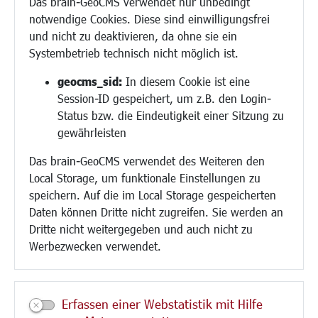
Das brain-GeoCMS verwendet nur unbedingt
Demokratie leben
notwendige Cookies. Diese sind einwilligungsfrei
Ukrainehilfe
und nicht zu deaktivieren, da ohne sie ein
Hilfe für Geflüchtete
Systembetrieb technisch nicht möglich ist.
Religion
geocms_sid:
In diesem Cookie ist eine
Session-ID gespeichert, um z.B. den Login-
Bauen/Umwelt/Mobilität
Status bzw. die Eindeutigkeit einer Sitzung zu
Bebauungsplanung
gewährleisten
Umwelt/Klima/Abfall
Das brain-GeoCMS verwendet des Weiteren den
Verkehr/Mobilität
Local Storage, um funktionale Einstellungen zu
Glasfaserausbau
speichern. Auf die im Local Storage gespeicherten
Aktuelle Baustellen
Daten können Dritte nicht zugreifen. Sie werden an
Paddelteich
Dritte nicht weitergegeben und auch nicht zu
CINDY S
Werbezwecken verwendet.
Kultur/Freizeit/Tourismus
Veranstaltungen
Erfassen einer Webstatistik mit Hilfe
Neue Stadthalle Langen