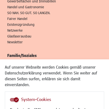
Gewerbeflächen und Immobilien
Handel und Gastronomie
SO NAH. SO GUT. SO LANGEN.
Fairer Handel
Existenzgründung
Netzwerke
Glasfaserausbau
Newsletter
Familie/Soziales
Kinderbetreuung
Auf unserer Webseite werden Cookies gemäß unserer
Kinder und Jugend
Datenschutzerklärung verwendet. Wenn Sie weiter auf
Institutionen für Familien
diesen Seiten surfen, erklären sie sich damit
Frauen
einverstanden.
Senioren/Haltestelle
Inklusion
System-Cookies
Schule
Migration und Zusammenleben