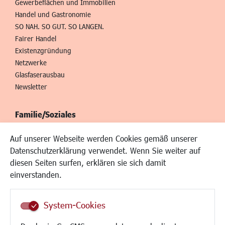
Gewerbeflächen und Immobilien
Handel und Gastronomie
SO NAH. SO GUT. SO LANGEN.
Fairer Handel
Existenzgründung
Netzwerke
Glasfaserausbau
Newsletter
Familie/Soziales
Kinderbetreuung
Auf unserer Webseite werden Cookies gemäß unserer
Kinder und Jugend
Datenschutzerklärung verwendet. Wenn Sie weiter auf
Institutionen für Familien
diesen Seiten surfen, erklären sie sich damit
Frauen
einverstanden.
Senioren/Haltestelle
Inklusion
System-Cookies
Schule
Migration und Zusammenleben