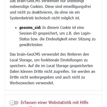
Das brain-GeoCMS verwendet nur unbedingt
Demokratie leben
notwendige Cookies. Diese sind einwilligungsfrei
Ukrainehilfe
und nicht zu deaktivieren, da ohne sie ein
Hilfe für Geflüchtete
Systembetrieb technisch nicht möglich ist.
Religion
geocms_sid:
In diesem Cookie ist eine
Session-ID gespeichert, um z.B. den Login-
Bauen/Umwelt/Mobilität
Status bzw. die Eindeutigkeit einer Sitzung zu
Bebauungsplanung
gewährleisten
Umwelt/Klima/Abfall
Das brain-GeoCMS verwendet des Weiteren den
Verkehr/Mobilität
Local Storage, um funktionale Einstellungen zu
Glasfaserausbau
speichern. Auf die im Local Storage gespeicherten
Aktuelle Baustellen
Daten können Dritte nicht zugreifen. Sie werden an
Paddelteich
Dritte nicht weitergegeben und auch nicht zu
CINDY S
Werbezwecken verwendet.
Kultur/Freizeit/Tourismus
Veranstaltungen
Erfassen einer Webstatistik mit Hilfe
Neue Stadthalle Langen