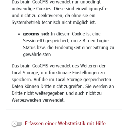
Das brain-GeoCMS verwendet nur unbedingt
Demokratie leben
notwendige Cookies. Diese sind einwilligungsfrei
Ukrainehilfe
und nicht zu deaktivieren, da ohne sie ein
Hilfe für Geflüchtete
Systembetrieb technisch nicht möglich ist.
Religion
geocms_sid:
In diesem Cookie ist eine
Session-ID gespeichert, um z.B. den Login-
Bauen/Umwelt/Mobilität
Status bzw. die Eindeutigkeit einer Sitzung zu
Bebauungsplanung
gewährleisten
Umwelt/Klima/Abfall
Das brain-GeoCMS verwendet des Weiteren den
Verkehr/Mobilität
Local Storage, um funktionale Einstellungen zu
Glasfaserausbau
speichern. Auf die im Local Storage gespeicherten
Aktuelle Baustellen
Daten können Dritte nicht zugreifen. Sie werden an
Paddelteich
Dritte nicht weitergegeben und auch nicht zu
CINDY S
Werbezwecken verwendet.
Kultur/Freizeit/Tourismus
Veranstaltungen
Erfassen einer Webstatistik mit Hilfe
Neue Stadthalle Langen