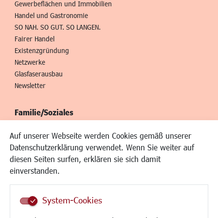
Gewerbeflächen und Immobilien
Handel und Gastronomie
SO NAH. SO GUT. SO LANGEN.
Fairer Handel
Existenzgründung
Netzwerke
Glasfaserausbau
Newsletter
Familie/Soziales
Kinderbetreuung
Auf unserer Webseite werden Cookies gemäß unserer
Kinder und Jugend
Datenschutzerklärung verwendet. Wenn Sie weiter auf
Institutionen für Familien
diesen Seiten surfen, erklären sie sich damit
Frauen
einverstanden.
Senioren/Haltestelle
Inklusion
System-Cookies
Schule
Migration und Zusammenleben