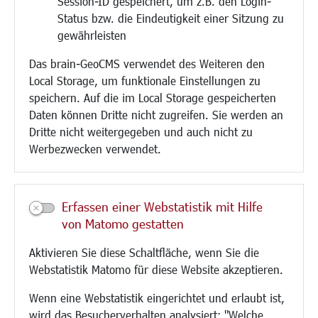
Session-ID gespeichert, um z.B. den Login-
Bauen/Umwelt/Mobilität
Status bzw. die Eindeutigkeit einer Sitzung zu
Bebauungsplanung
gewährleisten
Umwelt/Klima/Abfall
Das brain-GeoCMS verwendet des Weiteren den
Verkehr/Mobilität
Local Storage, um funktionale Einstellungen zu
Glasfaserausbau
speichern. Auf die im Local Storage gespeicherten
Aktuelle Baustellen
Daten können Dritte nicht zugreifen. Sie werden an
Paddelteich
Dritte nicht weitergegeben und auch nicht zu
CINDY S
Werbezwecken verwendet.
Kultur/Freizeit/Tourismus
Veranstaltungen
Erfassen einer Webstatistik mit Hilfe
Neue Stadthalle Langen
von Matomo gestatten
Stadtporträt
Aktivieren Sie diese Schaltfläche, wenn Sie die
Bäder
Webstatistik Matomo für diese Website akzeptieren.
Musikschule
Volkshochschule
Wenn eine Webstatistik eingerichtet und erlaubt ist,
Stadtbücherei
wird das Besucherverhalten analysiert: "Welche