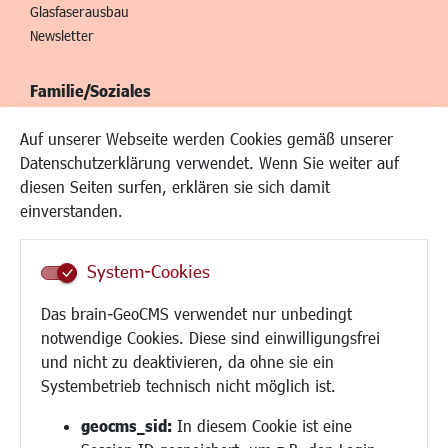
Glasfaserausbau
Newsletter
Familie/Soziales
Kinderbetreuung
Auf unserer Webseite werden Cookies gemäß unserer
Kinder und Jugend
Datenschutzerklärung verwendet. Wenn Sie weiter auf
Institutionen für Familien
diesen Seiten surfen, erklären sie sich damit
Frauen
einverstanden.
Senioren/Haltestelle
Inklusion
System-Cookies
Schule
Migration und Zusammenleben
Das brain-GeoCMS verwendet nur unbedingt
Demokratie leben
notwendige Cookies. Diese sind einwilligungsfrei
Ukrainehilfe
und nicht zu deaktivieren, da ohne sie ein
Hilfe für Geflüchtete
Systembetrieb technisch nicht möglich ist.
Religion
geocms_sid:
In diesem Cookie ist eine