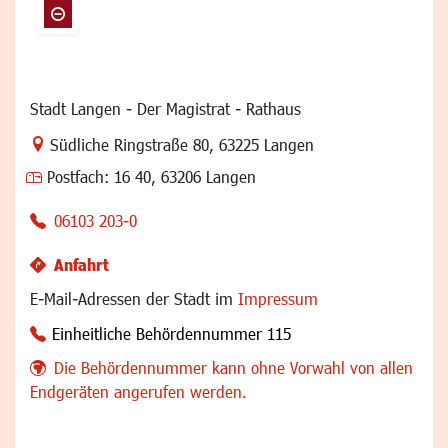
Stadt Langen - Der Magistrat - Rathaus
Link zur Google-Maps Navigation
Südliche Ringstraße 80
,
63225 Langen
Postfach:
16 40, 63206 Langen
06103 203-0
Anfahrt
E-Mail-Adressen der Stadt im
Impressum
Einheitliche Behördennummer 115
Die Behördennummer kann ohne Vorwahl von allen
Endgeräten angerufen werden.