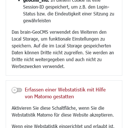
Session-ID gespeichert, um z.B. den Login-
Bauen/Umwelt/Mobilität
Status bzw. die Eindeutigkeit einer Sitzung zu
Bebauungsplanung
gewährleisten
Umwelt/Klima/Abfall
Das brain-GeoCMS verwendet des Weiteren den
Verkehr/Mobilität
Local Storage, um funktionale Einstellungen zu
Glasfaserausbau
speichern. Auf die im Local Storage gespeicherten
Aktuelle Baustellen
Daten können Dritte nicht zugreifen. Sie werden an
Paddelteich
Dritte nicht weitergegeben und auch nicht zu
CINDY S
Werbezwecken verwendet.
Kultur/Freizeit/Tourismus
Veranstaltungen
Erfassen einer Webstatistik mit Hilfe
Neue Stadthalle Langen
von Matomo gestatten
Stadtporträt
Aktivieren Sie diese Schaltfläche, wenn Sie die
Bäder
Webstatistik Matomo für diese Website akzeptieren.
Musikschule
Volkshochschule
Wenn eine Webstatistik eingerichtet und erlaubt ist,