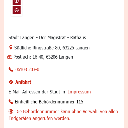
Stadt Langen - Der Magistrat - Rathaus
Link zur Google-Maps Navigation
Südliche Ringstraße 80
,
63225 Langen
Postfach:
16 40, 63206 Langen
06103 203-0
Anfahrt
E-Mail-Adressen der Stadt im
Impressum
Einheitliche Behördennummer 115
Die Behördennummer kann ohne Vorwahl von allen
Endgeräten angerufen werden.