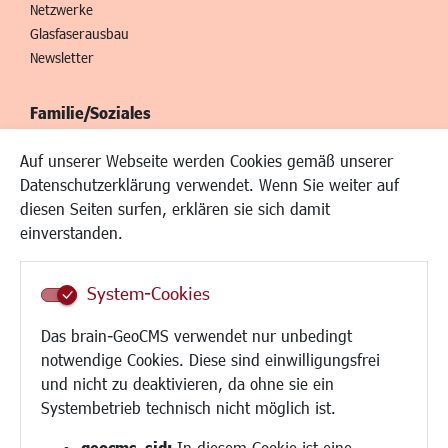
Netzwerke
Glasfaserausbau
Newsletter
Familie/Soziales
Kinderbetreuung
Auf unserer Webseite werden Cookies gemäß unserer
Kinder und Jugend
Datenschutzerklärung verwendet. Wenn Sie weiter auf
Institutionen für Familien
diesen Seiten surfen, erklären sie sich damit
Frauen
einverstanden.
Senioren/Haltestelle
Inklusion
System-Cookies
Schule
Migration und Zusammenleben
Das brain-GeoCMS verwendet nur unbedingt
Demokratie leben
notwendige Cookies. Diese sind einwilligungsfrei
Ukrainehilfe
und nicht zu deaktivieren, da ohne sie ein
Hilfe für Geflüchtete
Systembetrieb technisch nicht möglich ist.
Religion
geocms_sid:
In diesem Cookie ist eine