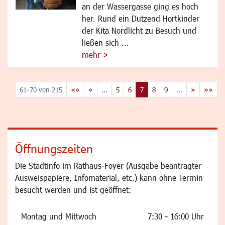
an der Wassergasse ging es hoch
her. Rund ein Dutzend Hortkinder
der Kita Nordlicht zu Besuch und
ließen sich ...
mehr >
61-70 von 215
««
«
...
5
6
7
8
9
...
»
»»
Öffnungszeiten
Die Stadtinfo im Rathaus-Foyer (Ausgabe beantragter
Ausweispapiere, Infomaterial, etc.) kann ohne Termin
besucht werden und ist geöffnet:
Montag und Mittwoch
7:30 - 16:00 Uhr