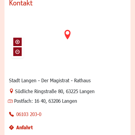
Kontakt
Stadt Langen - Der Magistrat - Rathaus
Link zur Google-Maps Navigation
Südliche Ringstraße 80
,
63225 Langen
Postfach:
16 40, 63206 Langen
06103 203-0
Anfahrt