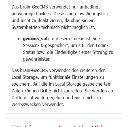
Migration und Zusammenleben
Das brain-GeoCMS verwendet nur unbedingt
Demokratie leben
notwendige Cookies. Diese sind einwilligungsfrei
Ukrainehilfe
und nicht zu deaktivieren, da ohne sie ein
Hilfe für Geflüchtete
Systembetrieb technisch nicht möglich ist.
Religion
geocms_sid:
In diesem Cookie ist eine
Session-ID gespeichert, um z.B. den Login-
Bauen/Umwelt/Mobilität
Status bzw. die Eindeutigkeit einer Sitzung zu
Bebauungsplanung
gewährleisten
Umwelt/Klima/Abfall
Das brain-GeoCMS verwendet des Weiteren den
Verkehr/Mobilität
Local Storage, um funktionale Einstellungen zu
Glasfaserausbau
speichern. Auf die im Local Storage gespeicherten
Aktuelle Baustellen
Daten können Dritte nicht zugreifen. Sie werden an
Paddelteich
Dritte nicht weitergegeben und auch nicht zu
CINDY S
Werbezwecken verwendet.
Kultur/Freizeit/Tourismus
Veranstaltungen