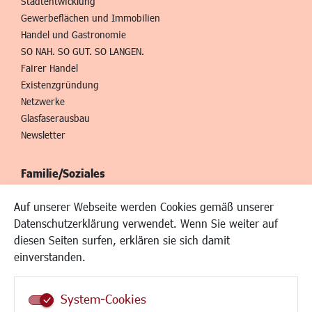
Stadtentwicklung
Gewerbeflächen und Immobilien
Handel und Gastronomie
SO NAH. SO GUT. SO LANGEN.
Fairer Handel
Existenzgründung
Netzwerke
Glasfaserausbau
Newsletter
Familie/Soziales
Kinderbetreuung
Auf unserer Webseite werden Cookies gemäß unserer
Kinder und Jugend
Datenschutzerklärung verwendet. Wenn Sie weiter auf
Institutionen für Familien
diesen Seiten surfen, erklären sie sich damit
Frauen
einverstanden.
Senioren/Haltestelle
Inklusion
System-Cookies
Schule