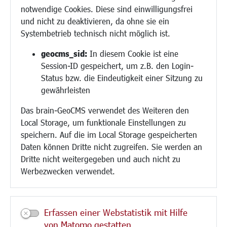
Demokratie leben
notwendige Cookies. Diese sind einwilligungsfrei
Ukrainehilfe
und nicht zu deaktivieren, da ohne sie ein
Hilfe für Geflüchtete
Systembetrieb technisch nicht möglich ist.
Religion
geocms_sid:
In diesem Cookie ist eine
Session-ID gespeichert, um z.B. den Login-
Bauen/Umwelt/Mobilität
Status bzw. die Eindeutigkeit einer Sitzung zu
Bebauungsplanung
gewährleisten
Umwelt/Klima/Abfall
Das brain-GeoCMS verwendet des Weiteren den
Verkehr/Mobilität
Local Storage, um funktionale Einstellungen zu
Glasfaserausbau
speichern. Auf die im Local Storage gespeicherten
Aktuelle Baustellen
Daten können Dritte nicht zugreifen. Sie werden an
Paddelteich
Dritte nicht weitergegeben und auch nicht zu
CINDY S
Werbezwecken verwendet.
Kultur/Freizeit/Tourismus
Veranstaltungen
Erfassen einer Webstatistik mit Hilfe
Neue Stadthalle Langen
von Matomo gestatten