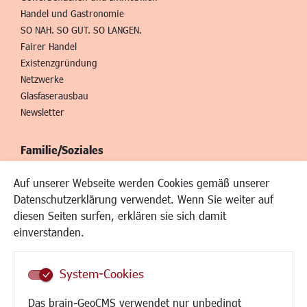
Handel und Gastronomie
SO NAH. SO GUT. SO LANGEN.
Fairer Handel
Existenzgründung
Netzwerke
Glasfaserausbau
Newsletter
Familie/Soziales
Kinderbetreuung
Auf unserer Webseite werden Cookies gemäß unserer
Kinder und Jugend
Datenschutzerklärung verwendet. Wenn Sie weiter auf
Institutionen für Familien
diesen Seiten surfen, erklären sie sich damit
Frauen
einverstanden.
Senioren/Haltestelle
Inklusion
System-Cookies
Schule
Migration und Zusammenleben
Das brain-GeoCMS verwendet nur unbedingt