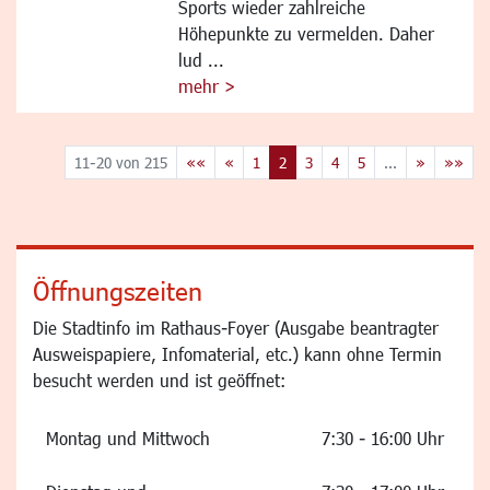
Sports wieder zahlreiche
Höhepunkte zu vermelden. Daher
lud ...
mehr >
11-20 von 215
««
«
1
2
3
4
5
...
»
»»
Öffnungszeiten
Die Stadtinfo im Rathaus-Foyer (Ausgabe beantragter
Ausweispapiere, Infomaterial, etc.) kann ohne Termin
besucht werden und ist geöffnet:
Montag und Mittwoch
7:30 - 16:00 Uhr