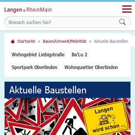
Men
Form
Startseite
Bauen/Umwelt/Mobilität
Aktuelle Baustellen
Wohngebiet Liebigstraße
Ba'Lu 2
Sportpark Oberlinden
Wohnquartier Oberlinden
Aktuelle Baustellen