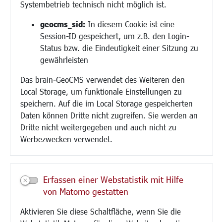
Systembetrieb technisch nicht möglich ist.
Bauen/Umwelt/Mobilität
geocms_sid:
In diesem Cookie ist eine
Session-ID gespeichert, um z.B. den Login-
Bebauungsplanung
Status bzw. die Eindeutigkeit einer Sitzung zu
Umwelt/Klima/Abfall
gewährleisten
Verkehr/Mobilität
Glasfaserausbau
Das brain-GeoCMS verwendet des Weiteren den
Aktuelle Baustellen
Local Storage, um funktionale Einstellungen zu
Paddelteich
speichern. Auf die im Local Storage gespeicherten
CINDY S
Daten können Dritte nicht zugreifen. Sie werden an
Dritte nicht weitergegeben und auch nicht zu
Werbezwecken verwendet.
Kultur/Freizeit/Tourismus
Veranstaltungen
Neue Stadthalle Langen
Erfassen einer Webstatistik mit Hilfe
Stadtporträt
von Matomo gestatten
Bäder
Musikschule
Aktivieren Sie diese Schaltfläche, wenn Sie die
Volkshochschule