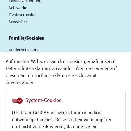
Existenzgründung
Netzwerke
Glasfaserausbau
Newsletter
Familie/Soziales
Kinderbetreuung
Kinder und Jugend
Auf unserer Webseite werden Cookies gemäß unserer
Institutionen für Familien
Datenschutzerklärung verwendet. Wenn Sie weiter auf
Frauen
diesen Seiten surfen, erklären sie sich damit
Senioren/Haltestelle
einverstanden.
Inklusion
Schule
Migration und Zusammenleben
System-Cookies
Demokratie leben
Das brain-GeoCMS verwendet nur unbedingt
Ukrainehilfe
notwendige Cookies. Diese sind einwilligungsfrei
Hilfe für Geflüchtete
und nicht zu deaktivieren, da ohne sie ein
Religion