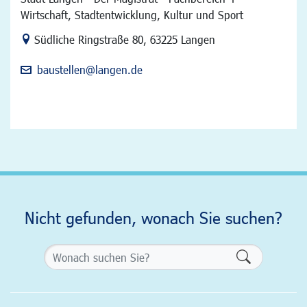
Wirtschaft, Stadtentwicklung, Kultur und Sport
Link zur Google-Maps Navigation
Südliche Ringstraße 80
,
63225 Langen
baustellen@langen.de
Nicht gefunden, wonach Sie suchen?
Formularsch