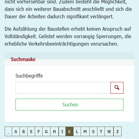
nicht vorhersehbar sind. Zudem besteht die Möglichkeit,
dass sich ein weiterer Bauabschnitt anschließt und sich die
Dauer der Arbeiten dadurch signifikant verlängert.
Die Aufzählung der Baustellen erhebt keinen Anspruch auf
Vollständigkeit. Gelistet werden vorrangig Sperrungen, die
erhebliche Verkehrsbeeinträchtigungen verursachen.
Suchmaske
Suchbegriffe
Suchen
Suchen
_
A
B
E
F
G
H
I
K
L
M
S
T
W
Z