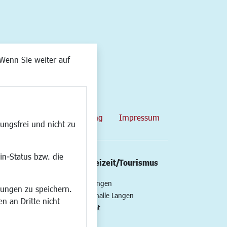
Wenn Sie weiter auf
map
Datenschutzerklärung
Impressum
ungsfrei und nicht zu
in-Status bzw. die
/Mobilität
Kultur/Freizeit/Tourismus
ng
Veranstaltungen
lungen zu speichern.
all
Neue Stadthalle Langen
n an Dritte nicht
t
Stadtporträt
Bäder