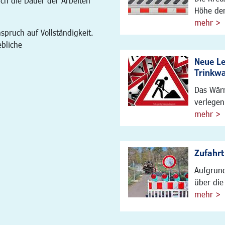
ich die Dauer der Arbeiten
Höhe der
mehr >
spruch auf Vollständigkeit.
ebliche
Neue L
Trinkw
Das Wärm
verlegen
mehr >
Zufahrt
Aufgrund
über die 
mehr >