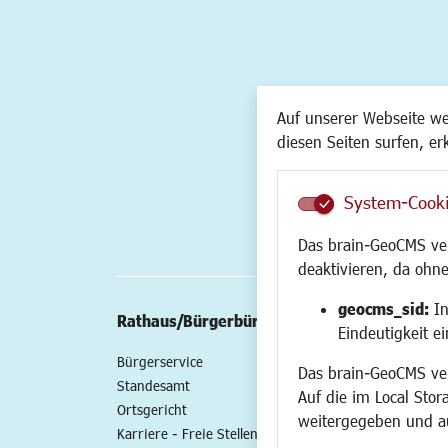
Auf unserer Webseite w
diesen Seiten surfen, er
System-Cook
Das brain-GeoCMS ver
deaktivieren, da ohne
geocms_sid:
In
Rathaus/Bürgerbüro
Wirtschaft/St
Eindeutigkeit e
Bürgerservice
Standort
Das brain-GeoCMS ver
Standesamt
Wirtschaftszent
Auf die im Local Stor
Ortsgericht
Stadtentwicklun
weitergegeben und a
Karriere - Freie Stellen
Gewerbeflächen 