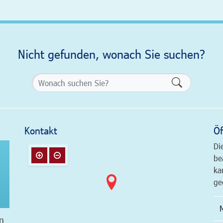
Nicht gefunden, wonach Sie suchen?
Formularsch
Kontakt
Öf
Di
be
ka
ge
n