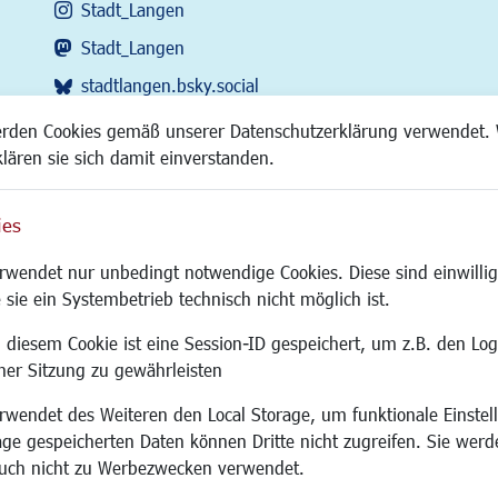
Stadt_Langen
Stadt_Langen
stadtlangen.bsky.social
RSS-Feed
erden Cookies gemäß unserer Datenschutzerklärung verwendet. 
klären sie sich damit einverstanden.
ies
Site
wendet nur unbedingt notwendige Cookies. Diese sind einwillig
 sie ein Systembetrieb technisch nicht möglich ist.
 diesem Cookie ist eine Session-ID gespeichert, um z.B. den Log
adtentwicklung
Familie/Soziales
Bauen/Umwelt
iner Sitzung zu gewährleisten
Kinderbetreuung
Bebauungsplanu
wendet des Weiteren den Local Storage, um funktionale Einstel
rum
Kinder und Jugend
Umwelt/Klima/Abf
age gespeicherten Daten können Dritte nicht zugreifen. Sie werde
g
Institutionen für Familien
Verkehr/Mobilitä
uch nicht zu Werbezwecken verwendet.
und Immobilien
Frauen
Glasfaserausbau