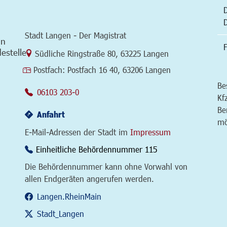
Stadt Langen - Der Magistrat
in
F
estelle
Link zur Google-Maps Navigation
Südliche Ringstraße 80
,
63225 Langen
Postfach:
Postfach 16 40, 63206 Langen
Be
06103 203-0
Kf
Be
Anfahrt
mö
E-Mail-Adressen der Stadt im
Impressum
Einheitliche Behördennummer 115
Die Behördennummer kann ohne Vorwahl von
allen Endgeräten angerufen werden.
Langen.RheinMain
Stadt_Langen