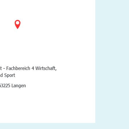
t - Fachbereich 4 Wirtschaft,
nd Sport
vigation
63225 Langen