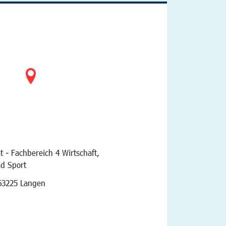
t - Fachbereich 4 Wirtschaft,
nd Sport
vigation
63225 Langen