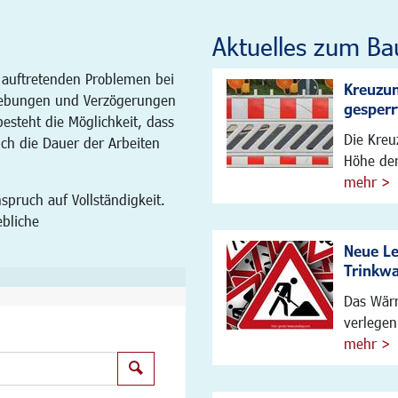
Aktuelles zum Ba
 auftretenden Problemen bei
Kreuzun
ebungen und Verzögerungen
gesperr
steht die Möglichkeit, dass
Die Kreu
ich die Dauer der Arbeiten
Höhe der
mehr >
spruch auf Vollständigkeit.
ebliche
Neue L
Trinkw
Das Wärm
verlegen
mehr >
Suchen