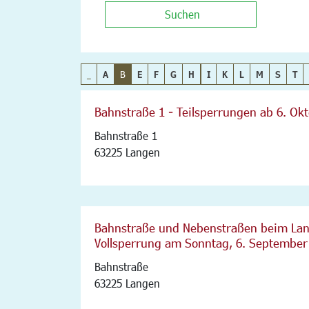
Suchen
_
A
B
E
F
G
H
I
K
L
M
S
T
Bahnstraße 1 - Teilsperrungen ab 6. Ok
Bahnstraße 1
63225 Langen
Bahnstraße und Nebenstraßen beim Lan
Vollsperrung am Sonntag, 6. September
Bahnstraße
63225 Langen