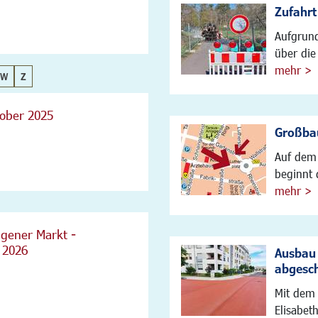
Zufahrt
Aufgrund
über die 
mehr >
W
Z
tober 2025
Großbau
Auf dem 
beginnt 
mehr >
gener Markt -
 2026
Ausbau 
abgesc
Mit dem 
Elisabet