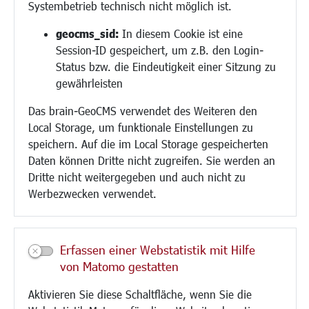
Systembetrieb technisch nicht möglich ist.
Bauen/Umwelt/Mobilität
geocms_sid:
In diesem Cookie ist eine
Session-ID gespeichert, um z.B. den Login-
Bebauungsplanung
Status bzw. die Eindeutigkeit einer Sitzung zu
Umwelt/Klima/Abfall
gewährleisten
Verkehr/Mobilität
Glasfaserausbau
Das brain-GeoCMS verwendet des Weiteren den
Aktuelle Baustellen
Local Storage, um funktionale Einstellungen zu
Paddelteich
speichern. Auf die im Local Storage gespeicherten
CINDY S
Daten können Dritte nicht zugreifen. Sie werden an
Dritte nicht weitergegeben und auch nicht zu
Werbezwecken verwendet.
Kultur/Freizeit/Tourismus
Veranstaltungen
Neue Stadthalle Langen
Erfassen einer Webstatistik mit Hilfe
Stadtporträt
von Matomo gestatten
Bäder
Musikschule
Aktivieren Sie diese Schaltfläche, wenn Sie die
Volkshochschule