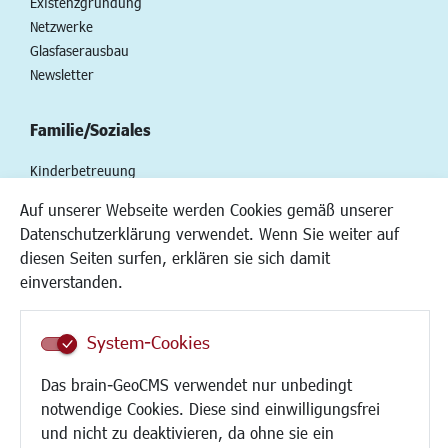
Existenzgründung
Netzwerke
Glasfaserausbau
Newsletter
Familie/Soziales
Kinderbetreuung
Kinder und Jugend
Auf unserer Webseite werden Cookies gemäß unserer
Institutionen für Familien
Datenschutzerklärung verwendet. Wenn Sie weiter auf
Frauen
diesen Seiten surfen, erklären sie sich damit
Senioren/Haltestelle
einverstanden.
Inklusion
Schule
Migration und Zusammenleben
System-Cookies
Demokratie leben
Das brain-GeoCMS verwendet nur unbedingt
Ukrainehilfe
notwendige Cookies. Diese sind einwilligungsfrei
Hilfe für Geflüchtete
und nicht zu deaktivieren, da ohne sie ein
Religion