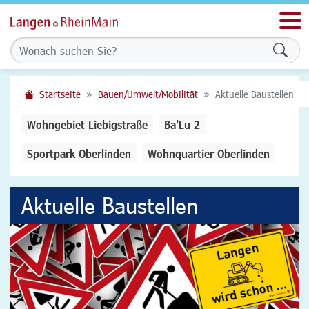
Men
Form
Startseite
Bauen/Umwelt/Mobilität
Aktuelle Baustellen
Wohngebiet Liebigstraße
Ba'Lu 2
Sportpark Oberlinden
Wohnquartier Oberlinden
Aktuelle Baustellen