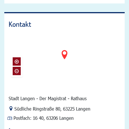
Kontakt
Stadt Langen - Der Magistrat - Rathaus
Link zur Google-Maps Navigation
Südliche Ringstraße 80
,
63225 Langen
Postfach:
16 40, 63206 Langen