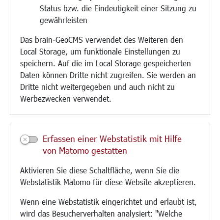
Status bzw. die Eindeutigkeit einer Sitzung zu
Bebauungsplanung
gewährleisten
Umwelt/Klima/Abfall
Das brain-GeoCMS verwendet des Weiteren den
Verkehr/Mobilität
Local Storage, um funktionale Einstellungen zu
Glasfaserausbau
speichern. Auf die im Local Storage gespeicherten
Aktuelle Baustellen
Daten können Dritte nicht zugreifen. Sie werden an
Paddelteich
Dritte nicht weitergegeben und auch nicht zu
CINDY S
Werbezwecken verwendet.
Kultur/Freizeit/Tourismus
Veranstaltungen
Erfassen einer Webstatistik mit Hilfe
Neue Stadthalle Langen
von Matomo gestatten
Stadtporträt
Aktivieren Sie diese Schaltfläche, wenn Sie die
Bäder
Webstatistik Matomo für diese Website akzeptieren.
Musikschule
Volkshochschule
Wenn eine Webstatistik eingerichtet und erlaubt ist,
Stadtbücherei
wird das Besucherverhalten analysiert: "Welche
Stadtarchiv