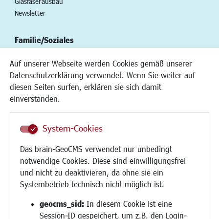
Glasfaserausbau
Newsletter
Familie/Soziales
Kinderbetreuung
Auf unserer Webseite werden Cookies gemäß unserer
Kinder und Jugend
Datenschutzerklärung verwendet. Wenn Sie weiter auf
Institutionen für Familien
diesen Seiten surfen, erklären sie sich damit
Frauen
einverstanden.
Senioren/Haltestelle
Inklusion
System-Cookies
Schule
Migration und Zusammenleben
Das brain-GeoCMS verwendet nur unbedingt
Demokratie leben
notwendige Cookies. Diese sind einwilligungsfrei
Ukrainehilfe
und nicht zu deaktivieren, da ohne sie ein
Hilfe für Geflüchtete
Systembetrieb technisch nicht möglich ist.
Religion
geocms_sid:
In diesem Cookie ist eine
Session-ID gespeichert, um z.B. den Login-
Bauen/Umwelt/Mobilität