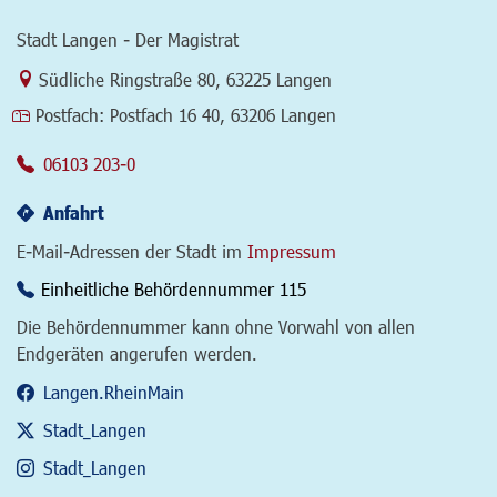
Stadt Langen - Der Magistrat
Link zur Google-Maps Navigation
Südliche Ringstraße 80
,
63225 Langen
Postfach:
Postfach 16 40, 63206 Langen
06103 203-0
Anfahrt
E-Mail-Adressen der Stadt im
Impressum
Einheitliche Behördennummer 115
Die Behördennummer kann ohne Vorwahl von allen
Endgeräten angerufen werden.
Langen.RheinMain
Stadt_Langen
Stadt_Langen