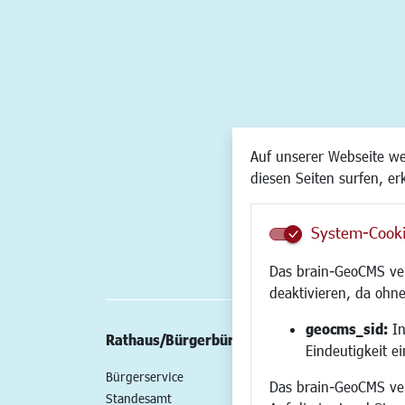
Auf unserer Webseite w
diesen Seiten surfen, er
System-Cook
Das brain-GeoCMS ver
deaktivieren, da ohne
geocms_sid:
In
Rathaus/Bürgerbüro
Wirtschaft/St
Eindeutigkeit e
Bürgerservice
Standort
Das brain-GeoCMS ver
Standesamt
Wirtschaftszent