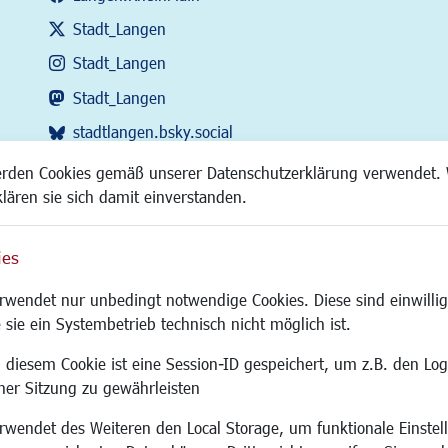
Stadt_Langen
Stadt_Langen
Stadt_Langen
stadtlangen.bsky.social
RSS-Feed
erden Cookies gemäß unserer Datenschutzerklärung verwendet. 
klären sie sich damit einverstanden.
ies
Site
wendet nur unbedingt notwendige Cookies. Diese sind einwillig
 sie ein Systembetrieb technisch nicht möglich ist.
 diesem Cookie ist eine Session-ID gespeichert, um z.B. den Log
adtentwicklung
Familie/Soziales
Bauen/Umwelt
iner Sitzung zu gewährleisten
Kinderbetreuung
Bebauungsplanu
wendet des Weiteren den Local Storage, um funktionale Einstel
rum
Kinder und Jugend
Umwelt/Klima/Abf