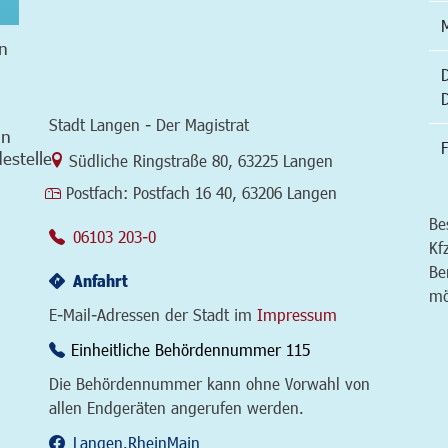
n
Stadt Langen - Der Magistrat
in
F
estelle
Link zur Google-Maps Navigation
Südliche Ringstraße 80
,
63225 Langen
Postfach:
Postfach 16 40, 63206 Langen
Be
06103 203-0
Kf
Be
Anfahrt
mö
E-Mail-Adressen der Stadt im
Impressum
Einheitliche Behördennummer 115
Die Behördennummer kann ohne Vorwahl von
allen Endgeräten angerufen werden.
Langen.RheinMain