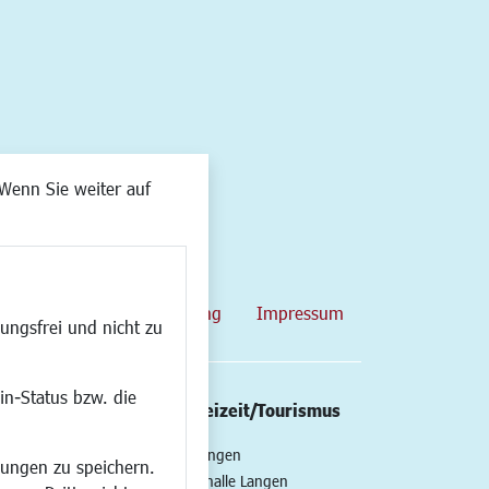
Wenn Sie weiter auf
map
Datenschutzerklärung
Impressum
ungsfrei und nicht zu
in-Status bzw. die
/Mobilität
Kultur/Freizeit/Tourismus
ng
Veranstaltungen
lungen zu speichern.
all
Neue Stadthalle Langen