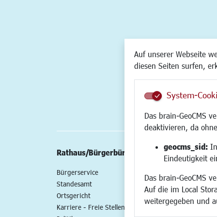
Auf unserer Webseite w
diesen Seiten surfen, er
System-Cook
Das brain-GeoCMS ver
deaktivieren, da ohne
geocms_sid:
In
Rathaus/Bürgerbüro
Wirtschaft/St
Eindeutigkeit e
Bürgerservice
Standort
Das brain-GeoCMS ver
Standesamt
Wirtschaftszent
Auf die im Local Stor
Ortsgericht
Stadtentwicklun
weitergegeben und a
Karriere - Freie Stellen
Gewerbeflächen 