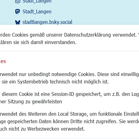
Stadt_Langen
Stadt_Langen
stadtlangen.bsky.social
RSS-Feed
erden Cookies gemäß unserer Datenschutzerklärung verwendet. 
klären sie sich damit einverstanden.
ies
Site
wendet nur unbedingt notwendige Cookies. Diese sind einwillig
 sie ein Systembetrieb technisch nicht möglich ist.
 diesem Cookie ist eine Session-ID gespeichert, um z.B. den Log
adtentwicklung
Familie/Soziales
Bauen/Umwelt
iner Sitzung zu gewährleisten
Kinderbetreuung
Bebauungsplanu
wendet des Weiteren den Local Storage, um funktionale Einstel
rum
Kinder und Jugend
Umwelt/Klima/Abf
age gespeicherten Daten können Dritte nicht zugreifen. Sie werde
g
Institutionen für Familien
Verkehr/Mobilitä
uch nicht zu Werbezwecken verwendet.
und Immobilien
Frauen
Glasfaserausbau