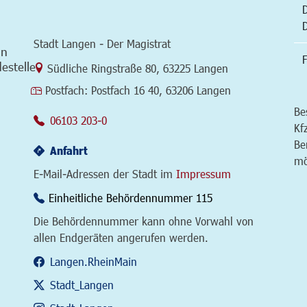
Stadt Langen - Der Magistrat
in
F
estelle
Link zur Google-Maps Navigation
Südliche Ringstraße 80
,
63225 Langen
Postfach:
Postfach 16 40, 63206 Langen
Be
06103 203-0
Kf
Be
Anfahrt
mö
E-Mail-Adressen der Stadt im
Impressum
Einheitliche Behördennummer 115
Die Behördennummer kann ohne Vorwahl von
allen Endgeräten angerufen werden.
Langen.RheinMain
Stadt_Langen