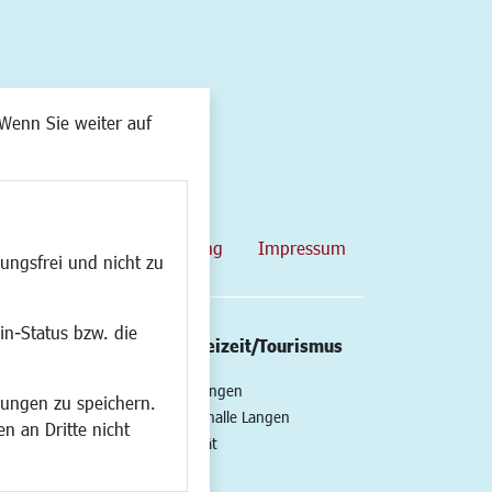
Wenn Sie weiter auf
map
Datenschutzerklärung
Impressum
ungsfrei und nicht zu
in-Status bzw. die
/Mobilität
Kultur/Freizeit/Tourismus
ng
Veranstaltungen
lungen zu speichern.
all
Neue Stadthalle Langen
n an Dritte nicht
t
Stadtporträt
Bäder